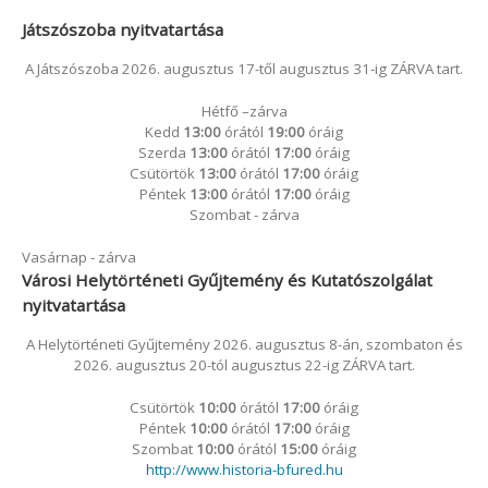
Játszószoba nyitvatartása
A Játszószoba 2026. augusztus 17-től augusztus 31-ig ZÁRVA tart.
Hétfő –zárva
Kedd
13:00
órától
19:00
óráig
Szerda
13:00
órától
17:00
óráig
Csütörtök
13:00
órától
17:00
óráig
Péntek
13:00
órától
17:00
óráig
Szombat - zárva
Vasárnap - zárva
Városi Helytörténeti Gyűjtemény és Kutatószolgálat
nyitvatartása
A Helytörténeti Gyűjtemény 2026. augusztus 8-án, szombaton és
2026. augusztus 20-tól augusztus 22-ig ZÁRVA tart.
Csütörtök
10:00
órától
17:00
óráig
Péntek
10:00
órától
17:00
óráig
Szombat
10:00
órától
15:00
óráig
http://www.historia-bfured.hu