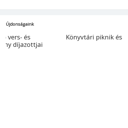
Újdonságaink
Könyvtári piknik és majális