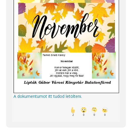
A dokumentumot itt tudod letölteni.
2
0
0
0