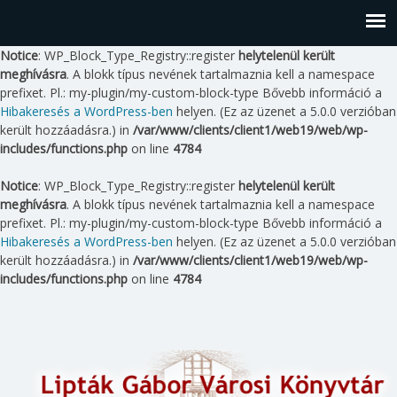
Notice
: WP_Block_Type_Registry::register
helytelenül került
meghívásra
. A blokk típus nevének tartalmaznia kell a namespace
prefixet. Pl.: my-plugin/my-custom-block-type Bővebb információ a
Hibakeresés a WordPress-ben
helyen. (Ez az üzenet a 5.0.0 verzióban
került hozzáadásra.) in
/var/www/clients/client1/web19/web/wp-
includes/functions.php
on line
4784
Notice
: WP_Block_Type_Registry::register
helytelenül került
meghívásra
. A blokk típus nevének tartalmaznia kell a namespace
prefixet. Pl.: my-plugin/my-custom-block-type Bővebb információ a
Hibakeresés a WordPress-ben
helyen. (Ez az üzenet a 5.0.0 verzióban
került hozzáadásra.) in
/var/www/clients/client1/web19/web/wp-
includes/functions.php
on line
4784
Skip
to
content