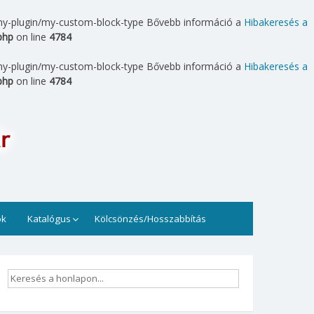
.: my-plugin/my-custom-block-type Bővebb információ a
Hibakeresés a
php
on line
4784
.: my-plugin/my-custom-block-type Bővebb információ a
Hibakeresés a
php
on line
4784
t. Könyvek, folyóiratok, számítógépek állnak rendelkezésre
ok
Katalógus
Kölcsönzés/Hosszabbítás