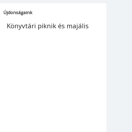
Újdonságaink
Könyvtári piknik és majális
Tavaszi 
könyvtá