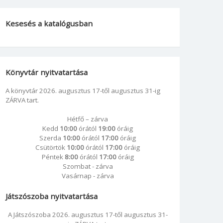
Kesesés a katalógusban
Könyvtár nyitvatartása
A könyvtár 2026. augusztus 17-től augusztus 31-ig
ZÁRVA tart.
Hétfő – zárva
Kedd
10:00
órától
19:00
óráig
Szerda
10:00
órától
17:00
óráig
Csütörtök
10:00
órától
17:00
óráig
Péntek
8:00
órától
17:00
óráig
Szombat - zárva
Vasárnap - zárva
Játszószoba nyitvatartása
A Játszószoba 2026. augusztus 17-től augusztus 31-