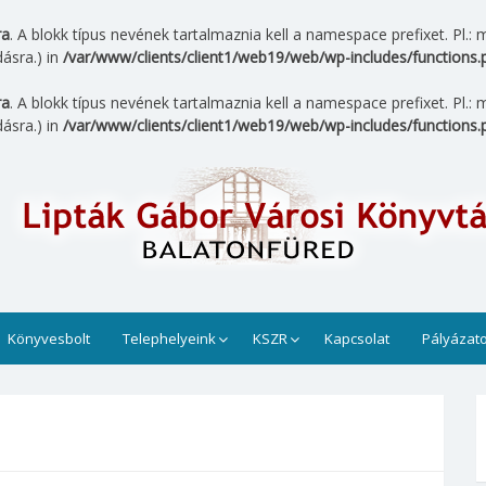
ra
. A blokk típus nevének tartalmaznia kell a namespace prefixet. Pl
ásra.) in
/var/www/clients/client1/web19/web/wp-includes/functions.
ra
. A blokk típus nevének tartalmaznia kell a namespace prefixet. Pl
ásra.) in
/var/www/clients/client1/web19/web/wp-includes/functions.
tár
 üzemel. Munkatársaink sok szeretettel várja az érdeklődői
az olvasók számára.
Könyvesbolt
Telephelyeink
KSZR
Kapcsolat
Pályázat