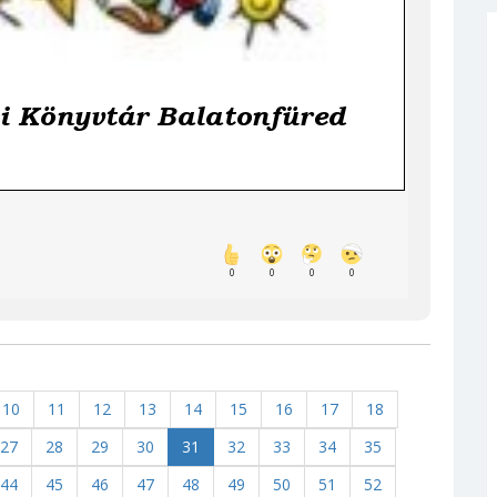
llítás
55. Füred-köszöntó vers- és
prózamondó verseny
ntumot
díjazottjai
0
0
0
0
10
11
12
13
14
15
16
17
18
27
28
29
30
31
32
33
34
35
44
45
46
47
48
49
50
51
52