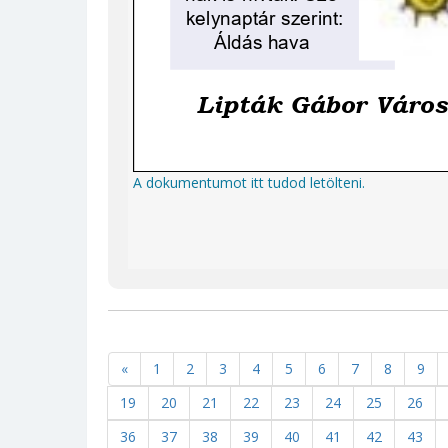
Babageometria kiá
Innen töltheted le a dokume
A dokumentumot itt tudod letölteni.
«
1
2
3
4
5
6
7
8
9
19
20
21
22
23
24
25
26
36
37
38
39
40
41
42
43