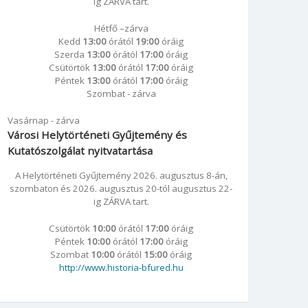
ig ZÁRVA tart.
Hétfő –zárva
Kedd
13:00
órától
19:00
óráig
Szerda
13:00
órától
17:00
óráig
Csütörtök
13:00
órától
17:00
óráig
Péntek
13:00
órától
17:00
óráig
Szombat - zárva
Vasárnap - zárva
Városi Helytörténeti Gyűjtemény és
Kutatószolgálat nyitvatartása
A Helytörténeti Gyűjtemény 2026. augusztus 8-án,
szombaton és 2026. augusztus 20-tól augusztus 22-
ig ZÁRVA tart.
Csütörtök
10:00
órától
17:00
óráig
Péntek
10:00
órától
17:00
óráig
Szombat
10:00
órától
15:00
óráig
http://www.historia-bfured.hu