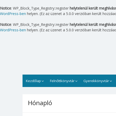
Notice
: WP_Block_Type_Registry::register
helytelenül került meghívás
WordPress-ben
helyen. (Ez az üzenet a 5.0.0 verzióban került hozzáad
Notice
: WP_Block_Type_Registry::register
helytelenül került meghívás
WordPress-ben
helyen. (Ez az üzenet a 5.0.0 verzióban került hozzáad
Skip
to
content
Lipták Gábor Városi Könyv
A Lipták Gábor Városi Könyvtár Balatonfüreden
Kezdőlap
Felnőttkönyvtár
Gyerekkönyvtár
Hónapló