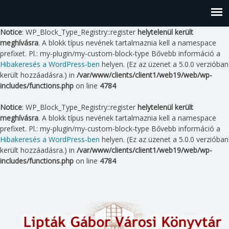
Notice
: WP_Block_Type_Registry::register
helytelenül került
meghívásra
. A blokk típus nevének tartalmaznia kell a namespace
prefixet. Pl.: my-plugin/my-custom-block-type Bővebb információ a
Hibakeresés a WordPress-ben
helyen. (Ez az üzenet a 5.0.0 verzióban
került hozzáadásra.) in
/var/www/clients/client1/web19/web/wp-
includes/functions.php
on line
4784
Notice
: WP_Block_Type_Registry::register
helytelenül került
meghívásra
. A blokk típus nevének tartalmaznia kell a namespace
prefixet. Pl.: my-plugin/my-custom-block-type Bővebb információ a
Hibakeresés a WordPress-ben
helyen. (Ez az üzenet a 5.0.0 verzióban
került hozzáadásra.) in
/var/www/clients/client1/web19/web/wp-
includes/functions.php
on line
4784
Skip
to
content