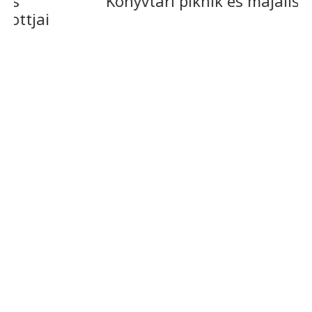
Könyvtári piknik és majális