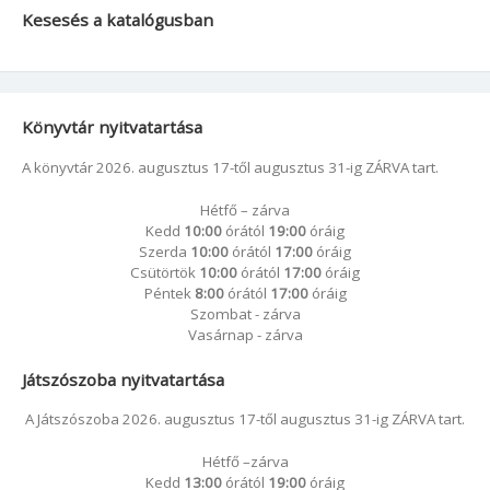
Kesesés a katalógusban
Könyvtár nyitvatartása
A könyvtár 2026. augusztus 17-től augusztus 31-ig ZÁRVA tart.
Hétfő – zárva
Kedd
10:00
órától
19:00
óráig
Szerda
10:00
órától
17:00
óráig
Csütörtök
10:00
órától
17:00
óráig
Péntek
8:00
órától
17:00
óráig
Szombat - zárva
Vasárnap - zárva
Játszószoba nyitvatartása
A Játszószoba 2026. augusztus 17-től augusztus 31-ig ZÁRVA tart.
Hétfő –zárva
Kedd
13:00
órától
19:00
óráig