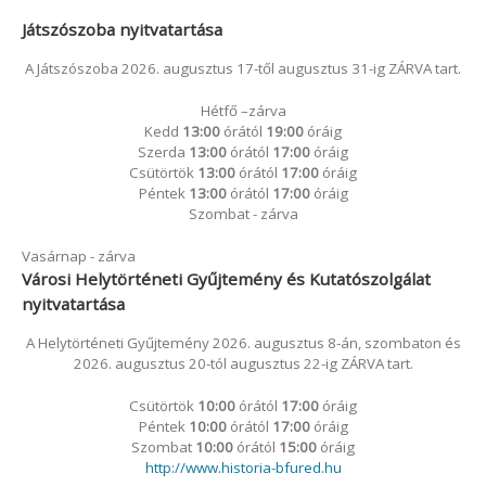
Játszószoba nyitvatartása
A Játszószoba 2026. augusztus 17-től augusztus 31-ig ZÁRVA tart.
Hétfő –zárva
Kedd
13:00
órától
19:00
óráig
Szerda
13:00
órától
17:00
óráig
Csütörtök
13:00
órától
17:00
óráig
Péntek
13:00
órától
17:00
óráig
Szombat - zárva
Vasárnap - zárva
Városi Helytörténeti Gyűjtemény és Kutatószolgálat
nyitvatartása
A Helytörténeti Gyűjtemény 2026. augusztus 8-án, szombaton és
2026. augusztus 20-tól augusztus 22-ig ZÁRVA tart.
Csütörtök
10:00
órától
17:00
óráig
Péntek
10:00
órától
17:00
óráig
Szombat
10:00
órától
15:00
óráig
http://www.historia-bfured.hu