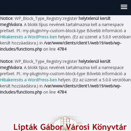
Notice
: WP_Block_Type_Registry::register
helytelenül került
meghívásra
. A blokk típus nevének tartalmaznia kell a namespace
prefixet. Pl.: my-plugin/my-custom-block-type Bővebb információ a
Hibakeresés a WordPress-ben
helyen. (Ez az üzenet a 5.0.0 verzióban
került hozzáadásra.) in
/var/www/clients/client1/web19/web/wp-
includes/functions.php
on line
4784
Notice
: WP_Block_Type_Registry::register
helytelenül került
meghívásra
. A blokk típus nevének tartalmaznia kell a namespace
prefixet. Pl.: my-plugin/my-custom-block-type Bővebb információ a
Hibakeresés a WordPress-ben
helyen. (Ez az üzenet a 5.0.0 verzióban
került hozzáadásra.) in
/var/www/clients/client1/web19/web/wp-
includes/functions.php
on line
4784
Skip
to
content