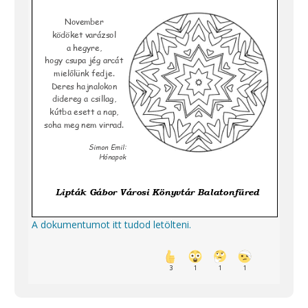
A dokumentumot itt tudod letölteni.
3
1
1
1