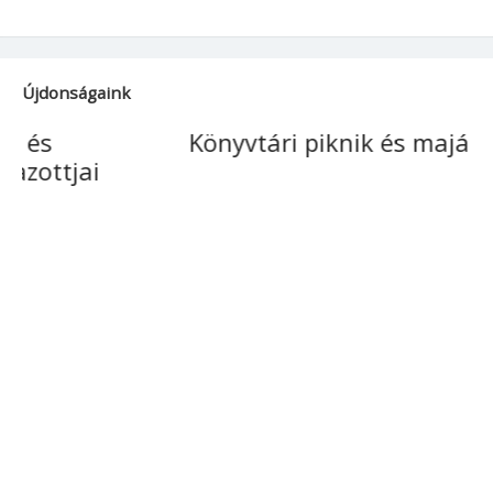
Újdonságaink
Könyvtári piknik és majális