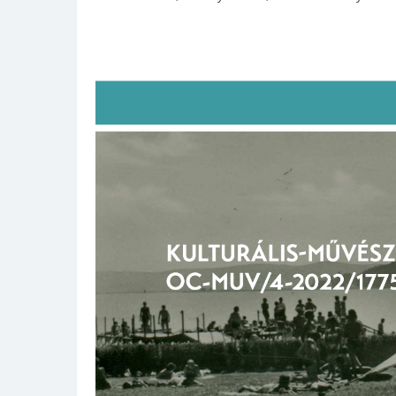
Babageometria kiá
Innen töltheted le a dokume