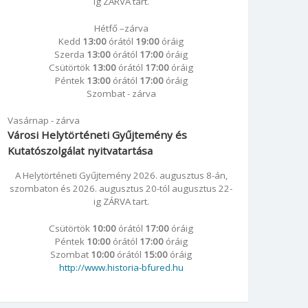
ig ZÁRVA tart.
Hétfő –zárva
Kedd
13:00
órától
19:00
óráig
Szerda
13:00
órától
17:00
óráig
Csütörtök
13:00
órától
17:00
óráig
Péntek
13:00
órától
17:00
óráig
Szombat - zárva
Vasárnap - zárva
Városi Helytörténeti Gyűjtemény és
Kutatószolgálat nyitvatartása
A Helytörténeti Gyűjtemény 2026. augusztus 8-án,
szombaton és 2026. augusztus 20-tól augusztus 22-
ig ZÁRVA tart.
Csütörtök
10:00
órától
17:00
óráig
Péntek
10:00
órától
17:00
óráig
Szombat
10:00
órától
15:00
óráig
http://www.historia-bfured.hu