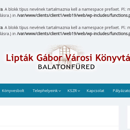
ra
. A blokk típus nevének tartalmaznia kell a namespace prefixet. Pl
ásra.) in
/var/www/clients/client1/web19/web/wp-includes/functions.
ra
. A blokk típus nevének tartalmaznia kell a namespace prefixet. Pl
ásra.) in
/var/www/clients/client1/web19/web/wp-includes/functions.
tár
 üzemel. Munkatársaink sok szeretettel várja az érdeklődői
az olvasók számára.
Könyvesbolt
Telephelyeink
KSZR
Kapcsolat
Pályázat