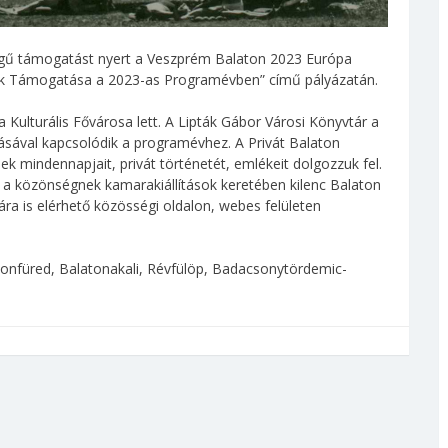
egű támogatást nyert a Veszprém Balaton 2023 Európa
mok Támogatása a 2023-as Programévben” című pályázatán.
Kulturális Fővárosa lett. A Lipták Gábor Városi Könyvtár a
tásával kapcsolódik a programévhez. A Privát Balaton
ek mindennapjait, privát történetét, emlékeit dolgozzuk fel.
 a közönségnek kamarakiállítások keretében kilenc Balaton
ára is elérhető közösségi oldalon, webes felületen
atonfüred, Balatonakali, Révfülöp, Badacsonytördemic-