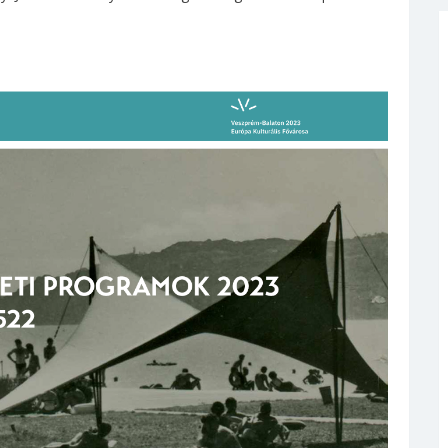
llítás
55. Füred-köszöntó vers- és
prózamondó verseny
ntumot
díjazottjai