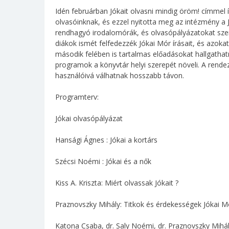
Idén februárban Jókait olvasni mindig öröm! címmel 
olvasóinknak, és ezzel nyitotta meg az intézmény a 
rendhagyó irodalomórák, és olvasópályázatokat szer
diákok ismét felfedezzék Jókai Mór írásait, és azoka
második felében is tartalmas előadásokat hallgathat
programok a könyvtár helyi szerepét növeli. A rend
használóivá válhatnak hosszabb távon.
Programterv:
Jókai olvasópályázat
Hansági Ágnes : Jókai a kortárs
Szécsi Noémi : Jókai és a nők
Kiss A. Kriszta: Miért olvassak Jókait ?
Praznovszky Mihály: Titkok és érdekességek Jókai M
Katona Csaba, dr. Saly Noémi, dr. Praznovszky Mihál