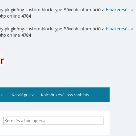
.: my-plugin/my-custom-block-type Bővebb információ a
Hibakeresés a
php
on line
4784
.: my-plugin/my-custom-block-type Bővebb információ a
Hibakeresés a
php
on line
4784
t. Könyvek, folyóiratok, számítógépek állnak rendelkezésre
ok
Katalógus
Kölcsönzés/Hosszabbítás