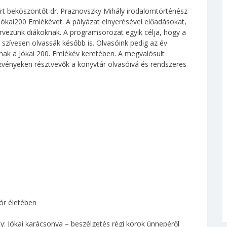
írt beköszöntőt dr. Praznovszky Mihály irodalomtörténész
Jókai200 Emlékévet. A pályázat elnyerésével előadásokat,
vezünk diákoknak. A programsorozat egyik célja, hogy a
t szívesen olvassák később is. Olvasóink pedig az év
nak a Jókai 200. Emlékév keretében. A megvalósult
ezvényeken résztvevők a könyvtár olvasóivá és rendszeres
ór életében
y: Jókai karácsonya – beszélgetés régi korok ünnepéről