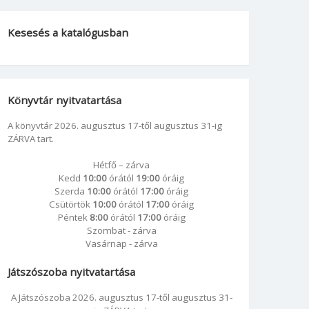
Kesesés a katalógusban
Könyvtár nyitvatartása
A könyvtár 2026. augusztus 17-től augusztus 31-ig
ZÁRVA tart.
Hétfő – zárva
Kedd
10:00
órától
19:00
óráig
Szerda
10:00
órától
17:00
óráig
Csütörtök
10:00
órától
17:00
óráig
Péntek
8:00
órától
17:00
óráig
Szombat - zárva
Vasárnap - zárva
Játszószoba nyitvatartása
A Játszószoba 2026. augusztus 17-től augusztus 31-