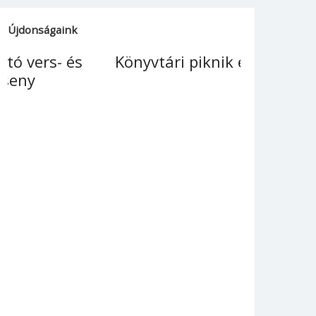
Újdonságaink
Könyvtári piknik és majális
Tavaszi 
könyvtá