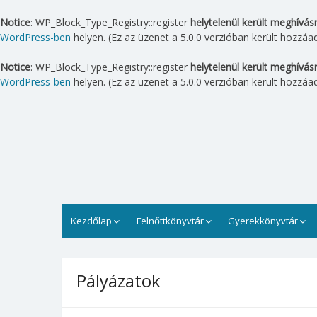
Notice
: WP_Block_Type_Registry::register
helytelenül került meghívás
WordPress-ben
helyen. (Ez az üzenet a 5.0.0 verzióban került hozzáad
Notice
: WP_Block_Type_Registry::register
helytelenül került meghívás
WordPress-ben
helyen. (Ez az üzenet a 5.0.0 verzióban került hozzáad
Skip
to
content
Lipták Gábor Városi Könyv
A Lipták Gábor Városi Könyvtár Balatonfüreden
Kezdőlap
Felnőttkönyvtár
Gyerekkönyvtár
Pályázatok