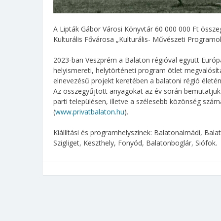
A Lipták Gábor Városi Könyvtár 60 000 000 Ft össz
Kulturális Fővárosa „Kulturális- Művészeti Progra
2023-ban Veszprém a Balaton régióval együtt Európa 
helyismereti, helytörténeti program ötlet megvalósí
elnevezésű projekt keretében a balatoni régió életén
Az összegyűjtött anyagokat az év során bemutatjuk
parti településen, illetve a szélesebb közönség szám
(
www.privatbalaton.hu
).
Kiállítási és programhelyszínek: Balatonalmádi, Bal
Szigliget, Keszthely, Fonyód, Balatonboglár, Siófok.