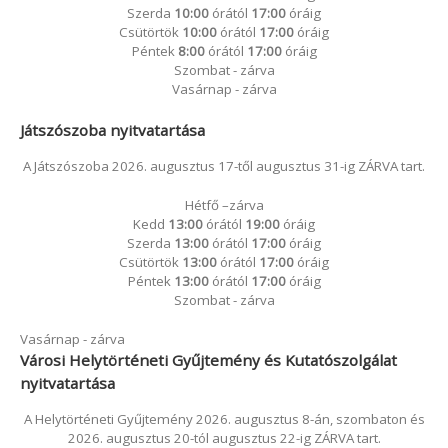
Szerda
10:00
órától
17:00
óráig
Csütörtök
10:00
órától
17:00
óráig
Péntek
8:00
órától
17:00
óráig
Szombat - zárva
Vasárnap - zárva
Játszószoba nyitvatartása
A Játszószoba 2026. augusztus 17-től augusztus 31-ig ZÁRVA tart.
Hétfő –zárva
Kedd
13:00
órától
19:00
óráig
Szerda
13:00
órától
17:00
óráig
Csütörtök
13:00
órától
17:00
óráig
Péntek
13:00
órától
17:00
óráig
Szombat - zárva
Vasárnap - zárva
Városi Helytörténeti Gyűjtemény és Kutatószolgálat
nyitvatartása
A Helytörténeti Gyűjtemény 2026. augusztus 8-án, szombaton és
2026. augusztus 20-tól augusztus 22-ig ZÁRVA tart.