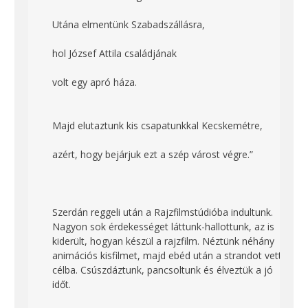
Utána elmentünk Szabadszállásra,
hol József Attila családjának
volt egy apró háza.
Majd elutaztunk kis csapatunkkal Kecskemétre,
azért, hogy bejárjuk ezt a szép várost végre.”
Szerdán reggeli után a Rajzfilmstúdióba indultunk.
Nagyon sok érdekességet láttunk-hallottunk, az is
kiderült, hogyan készül a rajzfilm. Néztünk néhány
animációs kisfilmet, majd ebéd után a strandot vettük
célba. Csúszdáztunk, pancsoltunk és élveztük a jó
időt.