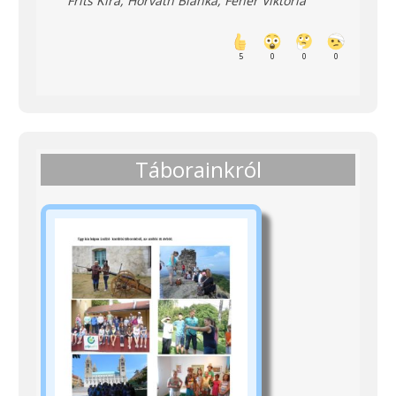
Frits Kíra, Horváth Blanka, Fehér Viktória
5
0
0
0
Táborainkról