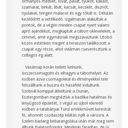
ormányos medvét, lovat, pávát, tyúkot, kakast,
szamarat, birkát, libát, kacsát, kecskét, disznót,
nyulakat, tengeri malacot és egy rókát is. Délután
kezdődött a vetélkedő. Izgalmasan alakultak a
pontok, de a végén minden csapat nyert valami
apró ajándékot, megkaptuk a tábori okleveleket, a
címmel, amit egymásnak megszavaztunk. Utolsó
közös esténken megint a teraszon találkozott a
csapat egy része, ahol vidáman cseverésztünk a
csillagos ég alatt.
Vasárnap korán kellett kelnünk,
összecsomagolni és elhagyni a táborhelyet. Az
esőben ázva csomagokkal és élményekkel tele
felszálltunk a buszra és hazafelé indultunk.
Szobnál komppal átkeltünk a Dunán,
Esztergomban megnéztük a bazilika hatalmas és
lenyűgöző épületét, s végül az újból eleredő
esőben a tatabányai Turul emlékművet kerestük
fe, ahonnét csodaszép kilátás nyílt a városra. A
Szelim-barlang bebarangolása után már meg sem
álltunk Balatonfüredig. Mindenki fáradtan, de új