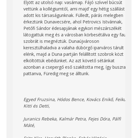
Eljött az utolsó nap: vasárnap. Fájó szívvel búcsút
vettünk a kollégiumtól, ami majd’ egy hétig szállást
adott kis társaságunknak. Fülledt, párás melegben
érkeztünk Dunavecsére, ahol Petrovics Istvánnak,
Petőfi Sándor édesapjának egykori mészárszékét
látogattuk meg és a városban körbesétálva egy faun
szobrát is megnéztük. Dunaújvároson
keresztülhaladva a valaha dübörgő iparváros tárult
elénk, majd a Duna partján felállított szobrok közt
elköltöttük ebédünket. Az azt követő sétánkat
azonban a csepergő eső szakította meg, így buszra
pattanva, Füredig meg se álltunk.
Egyed Fruzsina, Hódos Bence, Kovács Enikő, Feikus
Kitti és Detti,
Juranics Rebeka, Kalmár Petra, Fejes Dóra, Pálfi
Máté,