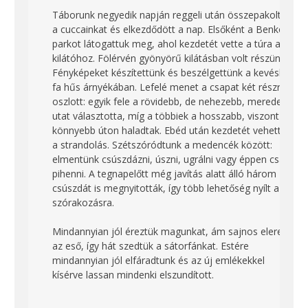
Táborunk negyedik napján reggeli után összepakoltuk
a cuccainkat és elkezdődött a nap. Elsőként a Benkó-
parkot látogattuk meg, ahol kezdetét vette a túra a
kilátóhoz. Fölérvén gyönyörű kilátásban volt részünk.
Fényképeket készítettünk és beszélgettünk a kevéske
fa hűs árnyékában. Lefelé menet a csapat két részre
oszlott: egyik fele a rövidebb, de nehezebb, meredek
utat választotta, míg a többiek a hosszabb, viszont
könnyebb úton haladtak. Ebéd után kezdetét vehette
a strandolás. Szétszóródtunk a medencék között:
elmentünk csúszdázni, úszni, ugrálni vagy éppen csak
pihenni. A tegnapelőtt még javítás alatt álló három
csúszdát is megnyitották, így több lehetőség nyílt a
szórakozásra.
Mindannyian jól éreztük magunkat, ám sajnos eleredt
az eső, így hát szedtük a sátorfánkat. Estére
mindannyian jól elfáradtunk és az új emlékekkel
kísérve lassan mindenki elszundított.