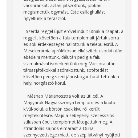
vacsoránkat, aztán játszottunk, jobban
megismertük egymást. Este csillaghullást
figyeltünk a teraszról.
Szerda reggel újult erővel indult útnak a csapat, a
reggelit követően a falu templomait jártuk sorra
és sok érdekességet hallottunk a településről. A
Mesekerámia aprólékosan elkészített csodái után
ebédelni mentünk, délután pedig a falu
vízimalmával ismerkedtünk meg. Vacsora után
társasjátékokkal szórakoztunk, sötétedést
követően pedig szentjánosbogár-túrát tettünk a
helyi horgásztó körül.
Másnap Márianosztra volt az úti cél. A
Magyarok Nagyasszonya templom és a kripta
kívül-belül, a börtön csak kívülről került
megtekintésre. Majd a zebegényi szecessziós
stílusban épült templomot látogattuk meg. A
strandolás sajnos elmaradt a Duna
szennyezettsége miatt, de szép látványt nyújtott