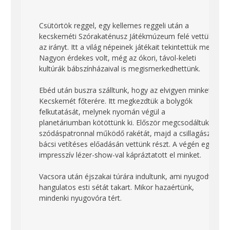
Csütörtök reggel, egy kellemes reggeli után a
kecskeméti Szórakaténusz Játékmúzeum felé vettük
az irányt. Itt a világ népeinek játékait tekintettük meg.
Nagyon érdekes volt, még az ókori, távol-keleti
kultúrák bábszínházaival is megismerkedhettünk.
Ebéd után buszra szálltunk, hogy az elvigyen minket
Kecskemét főterére. Itt megkezdtük a bolygók
felkutatását, melynek nyomán végül a
planetáriumban kötöttünk ki. Először megcsodáltuk a
szódáspatronnal működő rakétát, majd a csillagász
bácsi vetítéses előadásán vettünk részt. A végén egy
impresszív lézer-show-val kápráztatott el minket.
Vacsora után éjszakai túrára indultunk, ami nyugodt,
hangulatos esti sétát takart. Mikor hazaértünk,
mindenki nyugovóra tért.