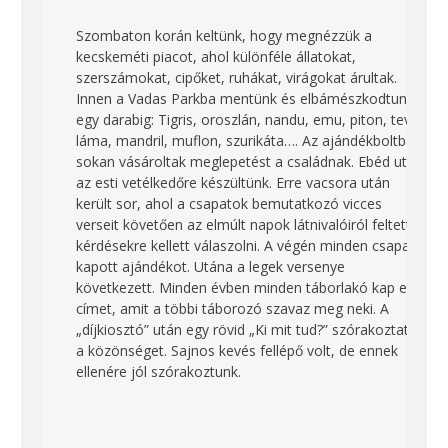
Szombaton korán keltünk, hogy megnézzük a
kecskeméti piacot, ahol különféle állatokat,
szerszámokat, cipőket, ruhákat, virágokat árultak.
Innen a Vadas Parkba mentünk és elbámészkodtunk
egy darabig: Tigris, oroszlán, nandu, emu, piton, teve,
láma, mandril, muflon, szurikáta…. Az ajándékboltban
sokan vásároltak meglepetést a családnak. Ebéd után
az esti vetélkedőre készültünk. Erre vacsora után
került sor, ahol a csapatok bemutatkozó vicces
verseit követően az elmúlt napok látnivalóiról feltett
kérdésekre kellett válaszolni. A végén minden csapat
kapott ajándékot. Utána a legek versenye
következett. Minden évben minden táborlakó kap egy
címet, amit a többi táborozó szavaz meg neki. A
„díjkiosztó” után egy rövid „Ki mit tud?” szórakoztatta
a közönséget. Sajnos kevés fellépő volt, de ennek
ellenére jól szórakoztunk.