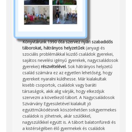
Könyvtárunk 1990 óta szervez nyári szabadidős
táborokat, hátrányos helyzetűek
(anyagi és
szociális problémákkal küzdő családok gyerekei,
sajátos nevelési igényű gyerekek, nagycsaládosok
gyerekei)
részvételével.
Sok hátrányos helyzetű
család számára ez az egyetlen lehetőség, hogy
gyerekeit nyaralni küldhesse. Már kialakultak
kisebb csoportok, családok vagy baráti
társaságok, akik alig várják, hogy elkezdjük
szervezni a következő tábort. A Nagycsaládosok
Szivárvány Egyesületével kialakult jó
együttműködésnek köszönhetően sokgyermekes
családok is jöhetnek, akár szülőkkel,
nagyszülőkkel együtt is. A tábort balatonfüredi és
a kistérségében élő gyermekek és családok