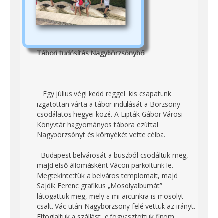
Tábori tudósítás Nagybörzsönyből
Egy július végi kedd reggel kis csapatunk
izgatottan várta a tábor indulását a Börzsöny
csodálatos hegyei közé. A Lipták Gábor Városi
Könyvtár hagyományos tábora ezúttal
Nagybörzsönyt és környékét vette célba.
Budapest belvárosát a buszból csodáltuk meg,
majd első állomásként Vácon parkoltunk le.
Megtekintettük a belváros templomait, majd
Sajdik Ferenc grafikus „Mosolyalbumát”
látogattuk meg, mely a mi arcunkra is mosolyt
csalt. Vác után Nagybörzsöny felé vettük az irányt.
Elfoglaltuk a szállást, elfogyasztottuk finom