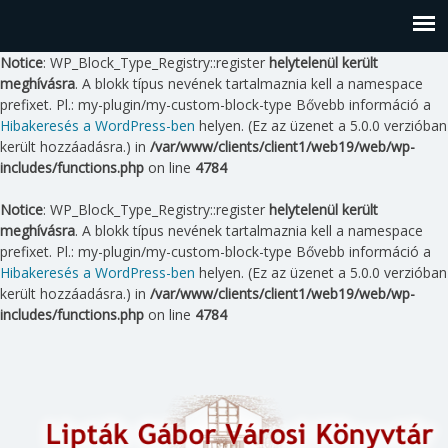
Notice
: WP_Block_Type_Registry::register
helytelenül került
meghívásra
. A blokk típus nevének tartalmaznia kell a namespace
prefixet. Pl.: my-plugin/my-custom-block-type Bővebb információ a
Hibakeresés a WordPress-ben
helyen. (Ez az üzenet a 5.0.0 verzióban
került hozzáadásra.) in
/var/www/clients/client1/web19/web/wp-
includes/functions.php
on line
4784
Notice
: WP_Block_Type_Registry::register
helytelenül került
meghívásra
. A blokk típus nevének tartalmaznia kell a namespace
prefixet. Pl.: my-plugin/my-custom-block-type Bővebb információ a
Hibakeresés a WordPress-ben
helyen. (Ez az üzenet a 5.0.0 verzióban
került hozzáadásra.) in
/var/www/clients/client1/web19/web/wp-
includes/functions.php
on line
4784
Skip
to
content