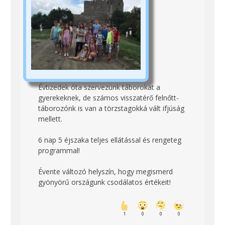
Évtizedek óta szervezünk táborokat a
gyerekeknek, de számos visszatérő felnőtt-
táborozónk is van a törzstagokká vált ifjúság
mellett.
6 nap 5 éjszaka teljes ellátással és rengeteg
programmal!
Évente változó helyszín, hogy megismerd
gyönyörű országunk csodálatos értékeit!
1
0
0
0