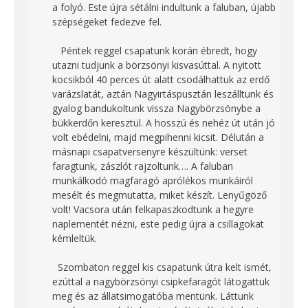
a folyó. Este újra sétálni indultunk a faluban, újabb
szépségeket fedezve fel.
Péntek reggel csapatunk korán ébredt, hogy
utazni tudjunk a börzsönyi kisvasúttal. A nyitott
kocsikból 40 perces út alatt csodálhattuk az erdő
varázslatát, aztán Nagyirtáspusztán leszálltunk és
gyalog bandukoltunk vissza Nagybörzsönybe a
bükkerdőn keresztül. A hosszú és nehéz út után jó
volt ebédelni, majd megpihenni kicsit. Délután a
másnapi csapatversenyre készültünk: verset
faragtunk, zászlót rajzoltunk…. A faluban
munkálkodó magfaragó aprólékos munkáiról
mesélt és megmutatta, miket készít. Lenyűgöző
volt! Vacsora után felkapaszkodtunk a hegyre
naplementét nézni, este pedig újra a csillagokat
kémleltük.
Szombaton reggel kis csapatunk útra kelt ismét,
ezúttal a nagybörzsönyi csipkefaragót látogattuk
meg és az állatsimogatóba mentünk. Láttunk