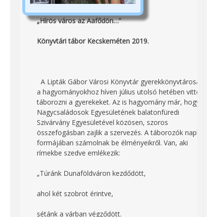
„Hírös város az Aafődön…”
Könyvtári tábor Kecskeméten 2019.
A Lipták Gábor Városi Könyvtár gyerekkönyvtárosai
a hagyományokhoz híven július utolsó hetében vitték
táborozni a gyerekeket. Az is hagyomány már, hogy a
Nagycsaládosok Egyesületének balatonfüredi
Szivárvány Egyesületével közösen, szoros
összefogásban zajlik a szervezés. A táborozók napló
formájában számolnak be élményeikről. Van, aki
rímekbe szedve emlékezik:
„Túránk Dunaföldváron kezdődött,
ahol két szobrot érintve,
sétánk a várban végződött.