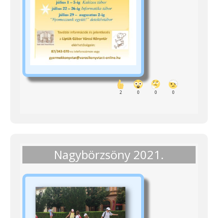
2
0
0
0
Nagybörzsöny 2021.