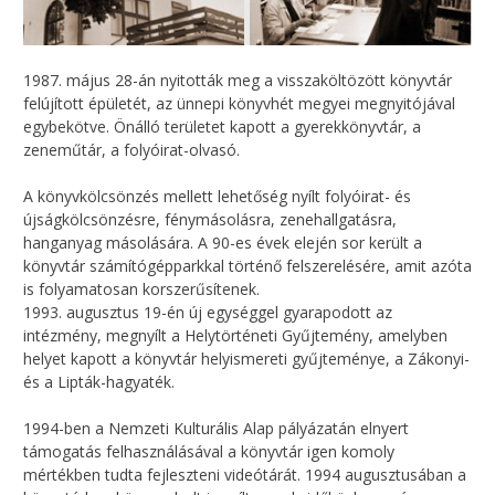
1987. május 28-án nyitották meg a visszaköltözött könyvtár
felújított épületét, az ünnepi könyvhét megyei megnyitójával
egybekötve. Önálló területet kapott a gyerekkönyvtár, a
zeneműtár, a folyóirat-olvasó.
A könyvkölcsönzés mellett lehetőség nyílt folyóirat- és
újságkölcsönzésre, fénymásolásra, zenehallgatásra,
hanganyag másolására. A 90-es évek elején sor került a
könyvtár számítógépparkkal történő felszerelésére, amit azóta
is folyamatosan korszerűsítenek.
1993. augusztus 19-én új egységgel gyarapodott az
intézmény, megnyílt a Helytörténeti Gyűjtemény, amelyben
helyet kapott a könyvtár helyismereti gyűjteménye, a Zákonyi-
és a Lipták-hagyaték.
1994-ben a Nemzeti Kulturális Alap pályázatán elnyert
támogatás felhasználásával a könyvtár igen komoly
mértékben tudta fejleszteni videótárát. 1994 augusztusában a