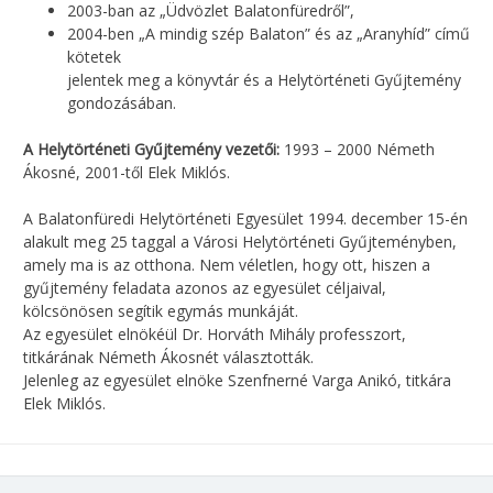
2003-ban az „Üdvözlet Balatonfüredről”,
2004-ben „A mindig szép Balaton” és az „Aranyhíd” című
kötetek
jelentek meg a könyvtár és a Helytörténeti Gyűjtemény
gondozásában.
A Helytörténeti Gyűjtemény vezetői:
1993 – 2000 Németh
Ákosné, 2001-től Elek Miklós.
A Balatonfüredi Helytörténeti Egyesület 1994. december 15-én
alakult meg 25 taggal a Városi Helytörténeti Gyűjteményben,
amely ma is az otthona. Nem véletlen, hogy ott, hiszen a
gyűjtemény feladata azonos az egyesület céljaival,
kölcsönösen segítik egymás munkáját.
Az egyesület elnökéül Dr. Horváth Mihály professzort,
titkárának Németh Ákosnét választották.
Jelenleg az egyesület elnöke Szenfnerné Varga Anikó, titkára
Elek Miklós.