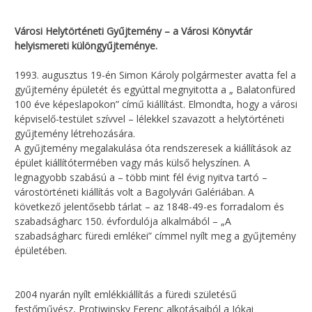
Városi Helytörténeti Gyűjtemény – a Városi Könyvtár
helyismereti különgyűjteménye.
1993. augusztus 19-én Simon Károly polgármester avatta fel a
gyűjtemény épületét és egyúttal megnyitotta a „ Balatonfüred
100 éve képeslapokon” című kiállítást. Elmondta, hogy a városi
képviselő-testület szívvel – lélekkel szavazott a helytörténeti
gyűjtemény létrehozására.
A gyűjtemény megalakulása óta rendszeresek a kiállítások az
épület kiállítótermében vagy más külső helyszínen. A
legnagyobb szabású a – több mint fél évig nyitva tartó –
várostörténeti kiállítás volt a Bagolyvári Galériában. A
következő jelentősebb tárlat – az 1848-49-es forradalom és
szabadságharc 150. évfordulója alkalmából – „A
szabadságharc füredi emlékei” címmel nyílt meg a gyűjtemény
épületében.
2004 nyarán nyílt emlékkiállítás a füredi születésű
festőművész, Protiwinsky Ferenc alkotásaiból a Jókai