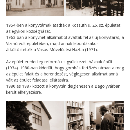
1954-ben a könyvtárnak átadták a Kossuth u. 26. sz. épületet,
az egykori községházát.
1963-ban a könyvhét alkalmából avatták fel az új könyvtárat, a
Vízmű volt épületében, majd annak lebontásakor
átköltöztették a Vasas Művelődési Házba (1971).
Az épület eredetileg református gyülekezeti háznak épült
(1934). 1980-ban kiderült, hogy gombás fertőzés támadta meg
az épület falait és a berendezést, véglegesen alkalmatlanná
vált az épület feladatai ellátására.
1980 és 1987 között a könyvtár ideiglenesen a Bagolyvárban
került elhelyezésre.