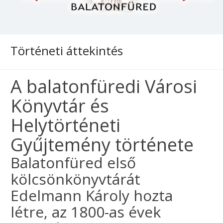
Lipták Gábor Városi Könyvtár
A Lipták Gábor Városi Könyvtár Balatonfüreden üzemel.
Munkatársaink sok szeretettel várja az érdeklődőit.
Történeti áttekintés
Könyvek, folyóiratok, számítógépek állnak rendelkezésre
az olvasók számára.
A balatonfüredi Városi
Könyvtár és
Helytörténeti
Gyűjtemény története
Balatonfüred első
kölcsönkönyvtárát
Edelmann Károly hozta
létre, az 1800-as évek