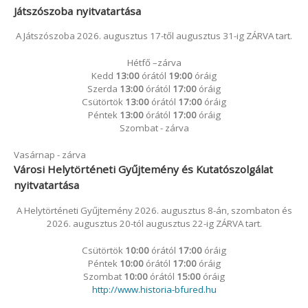
Játszószoba nyitvatartása
A Játszószoba 2026. augusztus 17-től augusztus 31-ig ZÁRVA tart.
Hétfő –zárva
Kedd
13:00
órától
19:00
óráig
Szerda
13:00
órától
17:00
óráig
Csütörtök
13:00
órától
17:00
óráig
Péntek
13:00
órától
17:00
óráig
Szombat - zárva
Vasárnap - zárva
Városi Helytörténeti Gyűjtemény és Kutatószolgálat
nyitvatartása
A Helytörténeti Gyűjtemény 2026. augusztus 8-án, szombaton és
2026. augusztus 20-tól augusztus 22-ig ZÁRVA tart.
Csütörtök
10:00
órától
17:00
óráig
Péntek
10:00
órától
17:00
óráig
Szombat
10:00
órától
15:00
óráig
http://www.historia-bfured.hu