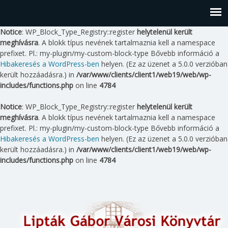
Notice
: WP_Block_Type_Registry::register
helytelenül került
meghívásra
. A blokk típus nevének tartalmaznia kell a namespace
prefixet. Pl.: my-plugin/my-custom-block-type Bővebb információ a
Hibakeresés a WordPress-ben
helyen. (Ez az üzenet a 5.0.0 verzióban
került hozzáadásra.) in
/var/www/clients/client1/web19/web/wp-
includes/functions.php
on line
4784
Notice
: WP_Block_Type_Registry::register
helytelenül került
meghívásra
. A blokk típus nevének tartalmaznia kell a namespace
prefixet. Pl.: my-plugin/my-custom-block-type Bővebb információ a
Hibakeresés a WordPress-ben
helyen. (Ez az üzenet a 5.0.0 verzióban
került hozzáadásra.) in
/var/www/clients/client1/web19/web/wp-
includes/functions.php
on line
4784
Skip
to
content