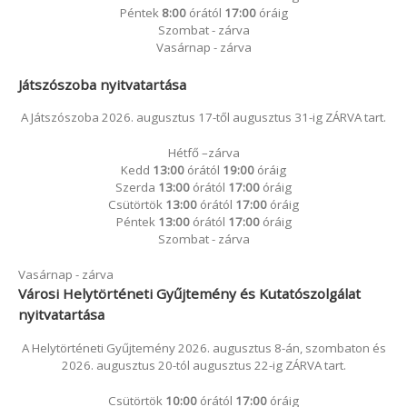
Péntek
8:00
órától
17:00
óráig
Szombat - zárva
Vasárnap - zárva
Játszószoba nyitvatartása
A Játszószoba 2026. augusztus 17-től augusztus 31-ig ZÁRVA tart.
Hétfő –zárva
Kedd
13:00
órától
19:00
óráig
Szerda
13:00
órától
17:00
óráig
Csütörtök
13:00
órától
17:00
óráig
Péntek
13:00
órától
17:00
óráig
Szombat - zárva
Vasárnap - zárva
Városi Helytörténeti Gyűjtemény és Kutatószolgálat
nyitvatartása
A Helytörténeti Gyűjtemény 2026. augusztus 8-án, szombaton és
2026. augusztus 20-tól augusztus 22-ig ZÁRVA tart.
Csütörtök
10:00
órától
17:00
óráig