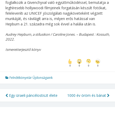
foglalkozik a Givenchyval való együttműködéssel, bemutatja a
leghíresebb hollywoodi filmjeinek forgatásán készült fotókat,
feleleveníti az UNICEF jószolgálati nagyköveteként végzett
munkáját, és rávilágít arra is, milyen erős hatással van
Hepburn a 21. századra még sok évvel a halála után is.
Audrey Hepburn, a stílusikon / Caroline Jones. – Budapest : Kossuth,
2022.
Ismeretterjesztő könyv
0
0
0
0
Felnőttkönyvtár Újdonságaink
Egy izraeli páncélostiszt élete
1000 év öröm és bánat
Bejegyzés
navigáció