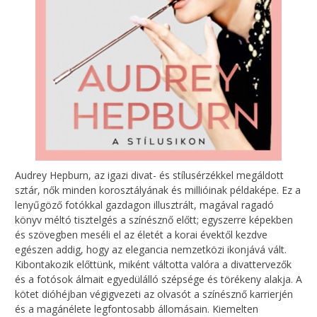
Audrey Hepburn, az igazi divat- és stílusérzékkel megáldott
sztár, nők minden korosztályának és millióinak példaképe. Ez a
lenyűgöző fotókkal gazdagon illusztrált, magával ragadó
könyv méltó tisztelgés a színésznő előtt; egyszerre képekben
és szövegben meséli el az életét a korai évektől kezdve
egészen addig, hogy az elegancia nemzetközi ikonjává vált.
Kibontakozik előttünk, miként váltotta valóra a divattervezők
és a fotósok álmait egyedülálló szépsége és törékeny alakja. A
kötet dióhéjban végigvezeti az olvasót a színésznő karrierjén
és a magánélete legfontosabb állomásain. Kiemelten