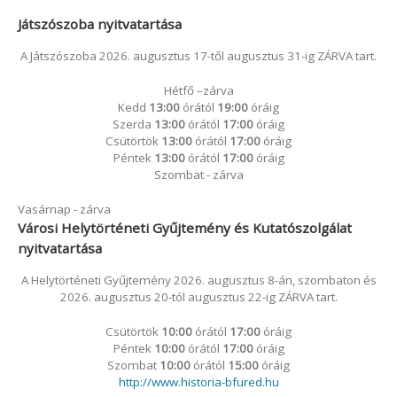
Játszószoba nyitvatartása
A Játszószoba 2026. augusztus 17-től augusztus 31-ig ZÁRVA tart.
Hétfő –zárva
Kedd
13:00
órától
19:00
óráig
Szerda
13:00
órától
17:00
óráig
Csütörtök
13:00
órától
17:00
óráig
Péntek
13:00
órától
17:00
óráig
Szombat - zárva
Vasárnap - zárva
Városi Helytörténeti Gyűjtemény és Kutatószolgálat
nyitvatartása
A Helytörténeti Gyűjtemény 2026. augusztus 8-án, szombaton és
2026. augusztus 20-tól augusztus 22-ig ZÁRVA tart.
Csütörtök
10:00
órától
17:00
óráig
Péntek
10:00
órától
17:00
óráig
Szombat
10:00
órától
15:00
óráig
http://www.historia-bfured.hu