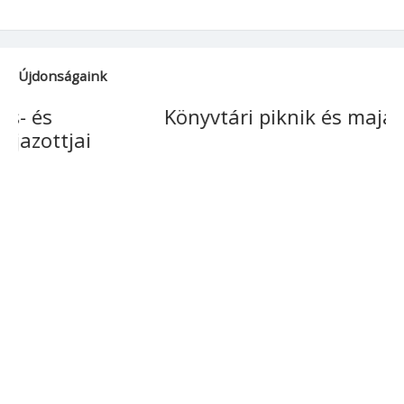
Újdonságaink
Könyvtári piknik és majális