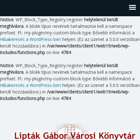
Notice
: WP_Block_Type_Registry::register
helytelenül került
meghívásra
. A blokk típus nevének tartalmaznia kell a namespace
prefixet. Pl.: my-plugin/my-custom-block-type Bővebb információ a
Hibakeresés a WordPress-ben
helyen. (Ez az üzenet a 5.0.0 verzióban
került hozzáadásra.) in
/var/www/clients/client1/web19/web/wp-
includes/functions.php
on line
4784
Notice
: WP_Block_Type_Registry::register
helytelenül került
meghívásra
. A blokk típus nevének tartalmaznia kell a namespace
prefixet. Pl.: my-plugin/my-custom-block-type Bővebb információ a
Hibakeresés a WordPress-ben
helyen. (Ez az üzenet a 5.0.0 verzióban
került hozzáadásra.) in
/var/www/clients/client1/web19/web/wp-
includes/functions.php
on line
4784
Skip
to
content