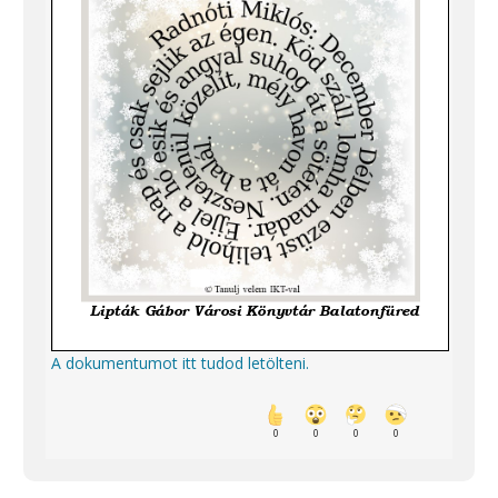
A dokumentumot itt tudod letölteni.
0
0
0
0