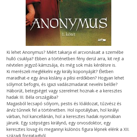
Ki lehet Anonymus? Miért takarja el arcvonásait a szemébe
hulló csuklya? Ebben a történetben fény derül arra, kit rejt a
névtelen jegyző kámzsája, és még sok más kérdésre is.
Ki merészeli meglékelni egy király koponyáját? Életben
maradhat-e egy árva kislány a pilisi erdőkben? Hogyan lehet
sólymot befogni, és igazi vadászmadarat nevelni belőle?
Háborút, betegséget vagy szerelmet hoznak-e a keresztes
hadak III. Béla országába?
Magasból lecsapó sólyom, pestis és lóáldozat, tűzvész és
árvíz tűnnek fel a történetben. Hol ispotályban, hol királyi
várban, hol kancellárián, hol a keresztes hadak nyomában
járunk. Egy szépséges királynő, egy orvosdoktor, egy
keresztes lovag és megannyi különös figura lépnek elénk a XII.
századi forgatagból.