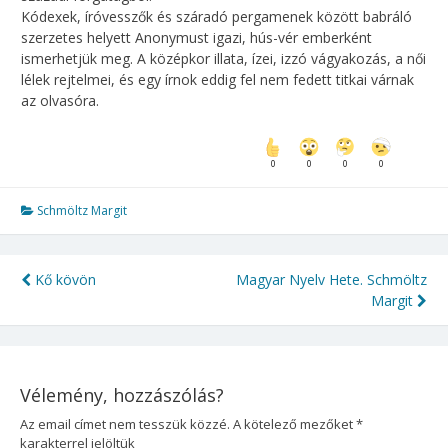
Kódexek, íróvesszők és száradó pergamenek között babráló
szerzetes helyett Anonymust igazi, hús-vér emberként
ismerhetjük meg. A középkor illata, ízei, izzó vágyakozás, a női
lélek rejtelmei, és egy írnok eddig fel nem fedett titkai várnak
az olvasóra.
0
0
0
0
Schmöltz Margit
Kő kövön
Magyar Nyelv Hete. Schmöltz
Bejegyzés
Margit
navigáció
Vélemény, hozzászólás?
Az email címet nem tesszük közzé.
A kötelező mezőket
*
karakterrel jelöltük