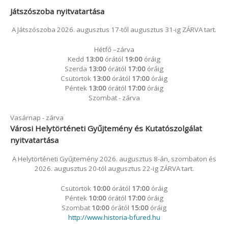
Játszószoba nyitvatartása
A Játszószoba 2026. augusztus 17-től augusztus 31-ig ZÁRVA tart.
Hétfő –zárva
Kedd
13:00
órától
19:00
óráig
Szerda
13:00
órától
17:00
óráig
Csütörtök
13:00
órától
17:00
óráig
Péntek
13:00
órától
17:00
óráig
Szombat - zárva
Vasárnap - zárva
Városi Helytörténeti Gyűjtemény és Kutatószolgálat
nyitvatartása
A Helytörténeti Gyűjtemény 2026. augusztus 8-án, szombaton és
2026. augusztus 20-tól augusztus 22-ig ZÁRVA tart.
Csütörtök
10:00
órától
17:00
óráig
Péntek
10:00
órától
17:00
óráig
Szombat
10:00
órától
15:00
óráig
http://www.historia-bfured.hu