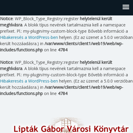
Notice
: WP_Block_Type_Registry::register
helytelenül került
meghívásra
. A blokk típus nevének tartalmaznia kell a namespace
prefixet. Pl.: my-plugin/my-custom-block-type Bővebb információ a
Hibakeresés a WordPress-ben
helyen. (Ez az üzenet a 5.0.0 verzióban
került hozzáadásra.) in
/var/www/clients/client1/web19/web/wp-
includes/functions.php
on line
4784
Notice
: WP_Block_Type_Registry::register
helytelenül került
meghívásra
. A blokk típus nevének tartalmaznia kell a namespace
prefixet. Pl.: my-plugin/my-custom-block-type Bővebb információ a
Hibakeresés a WordPress-ben
helyen. (Ez az üzenet a 5.0.0 verzióban
került hozzáadásra.) in
/var/www/clients/client1/web19/web/wp-
includes/functions.php
on line
4784
Skip
to
content