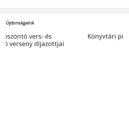
Újdonságaink
Könyvtári piknik és majális