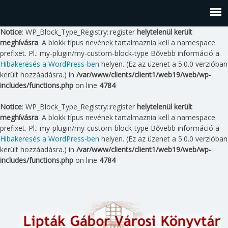
Notice
: WP_Block_Type_Registry::register
helytelenül került
meghívásra
. A blokk típus nevének tartalmaznia kell a namespace
prefixet. Pl.: my-plugin/my-custom-block-type Bővebb információ a
Hibakeresés a WordPress-ben
helyen. (Ez az üzenet a 5.0.0 verzióban
került hozzáadásra.) in
/var/www/clients/client1/web19/web/wp-
includes/functions.php
on line
4784
Notice
: WP_Block_Type_Registry::register
helytelenül került
meghívásra
. A blokk típus nevének tartalmaznia kell a namespace
prefixet. Pl.: my-plugin/my-custom-block-type Bővebb információ a
Hibakeresés a WordPress-ben
helyen. (Ez az üzenet a 5.0.0 verzióban
került hozzáadásra.) in
/var/www/clients/client1/web19/web/wp-
includes/functions.php
on line
4784
Skip
to
content