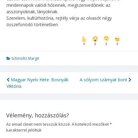
mindennapok valódi hőseinek, megszenvedőinek: az
asszonyoknak, lányoknak.
Szerelem, kultúrhistória, rejtély várja az olvasót négy
összefonódó történetben.
0
0
0
0
Schmöltz Margit
Magyar Nyelv Hete. Bosnyák
A sólyom szárnyat bont
Bejegyzés
Viktória
navigáció
Vélemény, hozzászólás?
Az email címet nem tesszük közzé.
A kötelező mezőket
*
karakterrel jelöltük