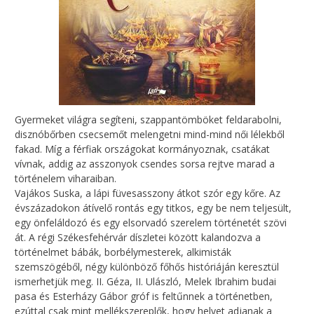
Gyermeket világra segíteni, szappantömböket feldarabolni,
disznóbőrben csecsemőt melengetni mind-mind női lélekből
fakad. Míg a férfiak országokat kormányoznak, csatákat
vívnak, addig az asszonyok csendes sorsa rejtve marad a
történelem viharaiban.
Vajákos Suska, a lápi füvesasszony átkot szór egy kőre. Az
évszázadokon átívelő rontás egy titkos, egy be nem teljesült,
egy önfeláldozó és egy elsorvadó szerelem történetét szövi
át. A régi Székesfehérvár díszletei között kalandozva a
történelmet bábák, borbélymesterek, alkimisták
szemszögéből, négy különböző főhős históriáján keresztül
ismerhetjük meg. II. Géza, II. Ulászló, Melek Ibrahim budai
pasa és Esterházy Gábor gróf is feltűnnek a történetben,
ezúttal csak mint mellékszereplők, hogy helyet adjanak a