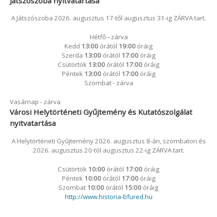
Játszószoba nyitvatartása
A Játszószoba 2026. augusztus 17-től augusztus 31-ig ZÁRVA tart.
Hétfő –zárva
Kedd
13:00
órától
19:00
óráig
Szerda
13:00
órától
17:00
óráig
Csütörtök
13:00
órától
17:00
óráig
Péntek
13:00
órától
17:00
óráig
Szombat - zárva
Vasárnap - zárva
Városi Helytörténeti Gyűjtemény és Kutatószolgálat
nyitvatartása
A Helytörténeti Gyűjtemény 2026. augusztus 8-án, szombaton és
2026. augusztus 20-tól augusztus 22-ig ZÁRVA tart.
Csütörtök
10:00
órától
17:00
óráig
Péntek
10:00
órától
17:00
óráig
Szombat
10:00
órától
15:00
óráig
http://www.historia-bfured.hu