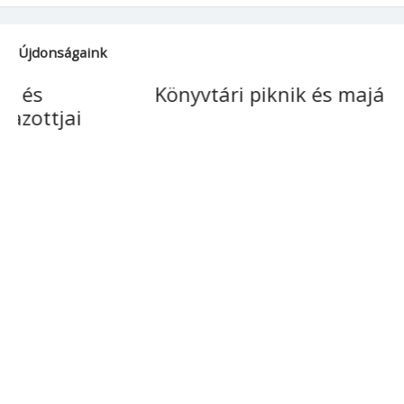
Újdonságaink
Könyvtári piknik és majális