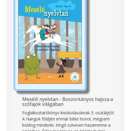
Mesélő nyelvtan - Boszorkányos hajsza a
szófajok világában
Foglalkoztatókönyv kisiskolásoknak 3. osztálytól
A Hangok földjén immár béke honol, mégsem
boldog mindenki. Iringó szívesen hazamenne a