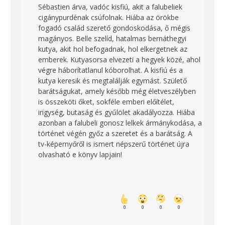
Sébastien árva, vadóc kisfiú, akit a falubeliek
cigánypurdénak csúfolnak. Hiába az örökbe
fogadó család szerető gondoskodása, ő mégis
magányos. Belle szelíd, hatalmas bernáthegyi
kutya, akit hol befogadnak, hol elkergetnek az
emberek. Kutyasorsa elvezeti a hegyek közé, ahol
végre háborítatlanul kóborolhat. A kisfiú és a
kutya keresik és megtalálják egymást. Születő
barátságukat, amely később még életveszélyben
is összeköti őket, sokféle emberi előítélet,
irigység, butaság és gyűlölet akadályozza. Hiába
azonban a falubeli gonosz lelkek ármánykodása, a
történet végén győz a szeretet és a barátság. A
tv-képernyőről is ismert népszerű történet újra
olvasható e könyv lapjain!
0
0
0
0