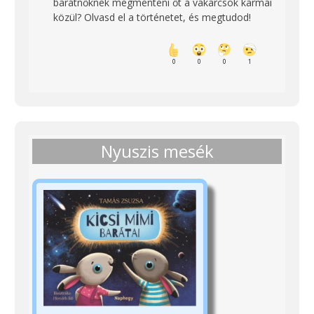
barátnőknek megmenteni őt a vakarcsok karmai
közül? Olvasd el a történetet, és megtudod!
0
0
0
1
Nyuszis mesék