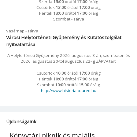
Szerda
13:00
órától
17:00
óráig
Csütörtök
13:00
órától
17:00
óráig
Péntek
13:00
órától
17:00
óráig
Szombat - zárva
Vasárnap - zárva
Városi Helytörténeti Gyűjtemény és Kutatószolgálat
nyitvatartása
A Helytörténeti Gyűjtemény 2026. augusztus 8-án, szombaton és
2026. augusztus 20-tól augusztus 22-ig ZÁRVA tart.
Csütörtök
10:00
órától
17:00
óráig
Péntek
10:00
órától
17:00
óráig
Szombat
10:00
órától
15:00
óráig
http://www.historia-bfured.hu
Újdonságaink
Könyvtári piknik és majális