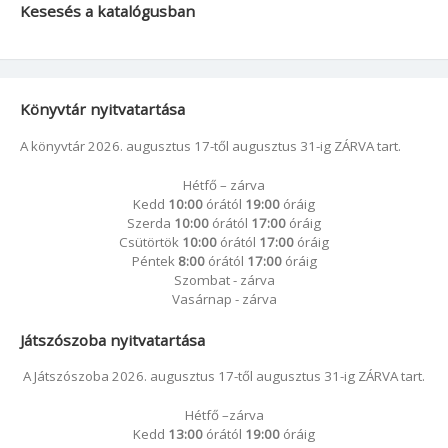
Kesesés a katalógusban
Könyvtár nyitvatartása
A könyvtár 2026. augusztus 17-től augusztus 31-ig ZÁRVA tart.
Hétfő – zárva
Kedd
10:00
órától
19:00
óráig
Szerda
10:00
órától
17:00
óráig
Csütörtök
10:00
órától
17:00
óráig
Péntek
8:00
órától
17:00
óráig
Szombat - zárva
Vasárnap - zárva
Játszószoba nyitvatartása
A Játszószoba 2026. augusztus 17-től augusztus 31-ig ZÁRVA tart.
Hétfő –zárva
Kedd
13:00
órától
19:00
óráig