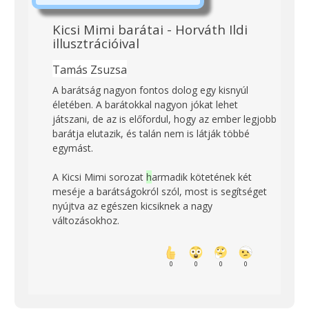
Kicsi Mimi barátai
- Horváth Ildi
illusztrációival
Tamás Zsuzsa
A barátság nagyon fontos dolog egy kisnyúl
életében. A barátokkal nagyon jókat lehet
játszani, de az is előfordul, hogy az ember legjobb
barátja elutazik, és talán nem is látják többé
egymást.
A Kicsi Mimi sorozat
h
armadik kötetének két
meséje a barátságokról szól, most is segítséget
nyújtva az egészen kicsiknek a nagy
változásokhoz.
0
0
0
0