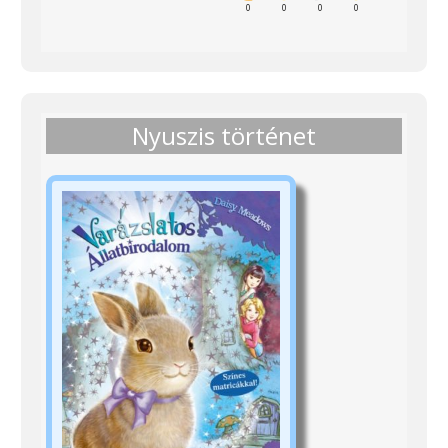
0
0
0
0
Nyuszis történet