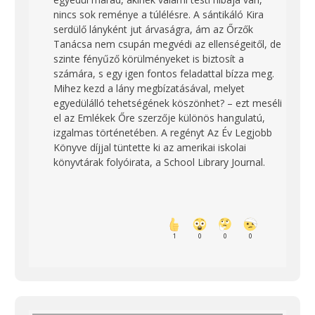
nincs sok reménye a túlélésre. A sántikáló Kira
serdülő lányként jut árvaságra, ám az Őrzők
Tanácsa nem csupán megvédi az ellenségeitől, de
szinte fényűző körülményeket is biztosít a
számára, s egy igen fontos feladattal bízza meg.
Mihez kezd a lány megbízatásával, melyet
egyedülálló tehetségének köszönhet? – ezt meséli
el az Emlékek Őre szerzője különös hangulatú,
izgalmas történetében. A regényt Az Év Legjobb
Könyve díjjal tüntette ki az amerikai iskolai
könyvtárak folyóirata, a School Library Journal.
1
0
0
0