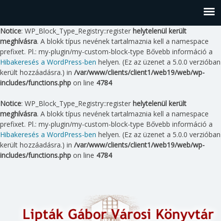
Notice
: WP_Block_Type_Registry::register
helytelenül került
meghívásra
. A blokk típus nevének tartalmaznia kell a namespace
prefixet. Pl.: my-plugin/my-custom-block-type Bővebb információ a
Hibakeresés a WordPress-ben
helyen. (Ez az üzenet a 5.0.0 verzióban
került hozzáadásra.) in
/var/www/clients/client1/web19/web/wp-
includes/functions.php
on line
4784
Notice
: WP_Block_Type_Registry::register
helytelenül került
meghívásra
. A blokk típus nevének tartalmaznia kell a namespace
prefixet. Pl.: my-plugin/my-custom-block-type Bővebb információ a
Hibakeresés a WordPress-ben
helyen. (Ez az üzenet a 5.0.0 verzióban
került hozzáadásra.) in
/var/www/clients/client1/web19/web/wp-
includes/functions.php
on line
4784
Skip
to
content