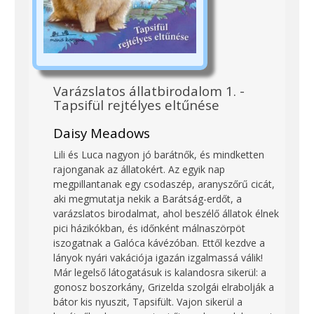
Varázslatos állatbirodalom 1. -
Tapsifül rejtélyes eltűnése
Daisy Meadows
Lili és Luca nagyon jó barátnők, és mindketten
rajonganak az állatokért. Az egyik nap
megpillantanak egy csodaszép, aranyszőrű cicát,
aki megmutatja nekik a Barátság-erdőt, a
varázslatos birodalmat, ahol beszélő állatok élnek
pici házikókban, és időnként málnaszörpöt
iszogatnak a Galóca kávézóban. Ettől kezdve a
lányok nyári vakációja igazán izgalmassá válik!
Már legelső látogatásuk is kalandosra sikerül: a
gonosz boszorkány, Grizelda szolgái elrabolják a
bátor kis nyuszit, Tapsifült. Vajon sikerül a