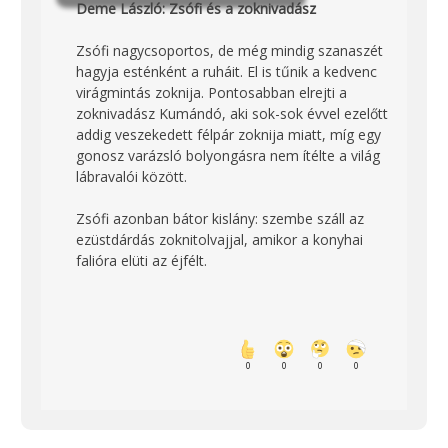
Deme László: Zsófi és a zoknivadász
Zsófi nagycsoportos, de még mindig szanaszét
hagyja esténként a ruháit. El is tűnik a kedvenc
virágmintás zoknija. Pontosabban elrejti a
zoknivadász Kumándó, aki sok-sok évvel ezelőtt
addig veszekedett félpár zoknija miatt, míg egy
gonosz varázsló bolyongásra nem ítélte a világ
lábravalói között.
Zsófi azonban bátor kislány: szembe száll az
ezüstdárdás zoknitolvajjal, amikor a konyhai
falióra elüti az éjfélt.
0
0
0
0