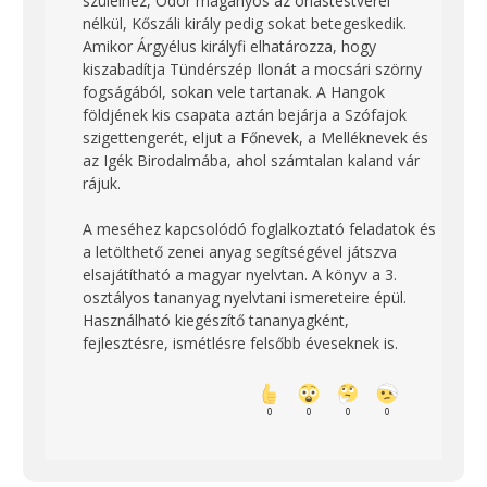
szüleihez, Ódor magányos az óriástestvérei
nélkül, Kőszáli király pedig sokat betegeskedik.
Amikor Árgyélus királyfi elhatározza, hogy
kiszabadítja Tündérszép Ilonát a mocsári szörny
fogságából, sokan vele tartanak. A Hangok
földjének kis csapata aztán bejárja a Szófajok
szigettengerét, eljut a Főnevek, a Melléknevek és
az Igék Birodalmába, ahol számtalan kaland vár
rájuk.
A meséhez kapcsolódó foglalkoztató feladatok és
a letölthető zenei anyag segítségével játszva
elsajátítható a magyar nyelvtan. A könyv a 3.
osztályos tananyag nyelvtani ismereteire épül.
Használható kiegészítő tananyagként,
fejlesztésre, ismétlésre felsőbb éveseknek is.
0
0
0
0