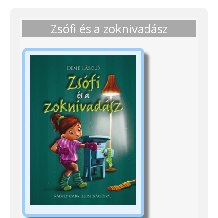
Zsófi és a zoknivadász