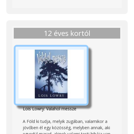
12 éves kortól
Lois Lowry: Valahol messze
A Föld ki tudja, melyik zugában, valamikor a
jövőben él egy közösség, melyben annak, aki
egyedül marad, akinek valami testi hibája van,