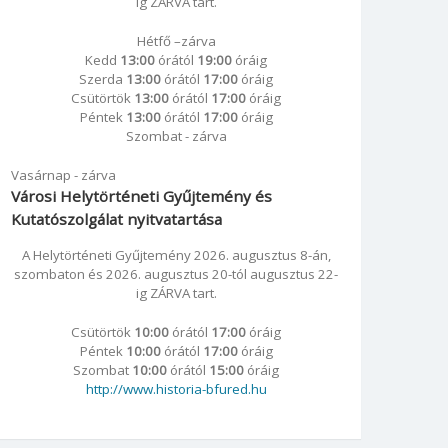
ig ZÁRVA tart.
Hétfő –zárva
Kedd
13:00
órától
19:00
óráig
Szerda
13:00
órától
17:00
óráig
Csütörtök
13:00
órától
17:00
óráig
Péntek
13:00
órától
17:00
óráig
Szombat - zárva
Vasárnap - zárva
Városi Helytörténeti Gyűjtemény és
Kutatószolgálat nyitvatartása
A Helytörténeti Gyűjtemény 2026. augusztus 8-án,
szombaton és 2026. augusztus 20-tól augusztus 22-
ig ZÁRVA tart.
Csütörtök
10:00
órától
17:00
óráig
Péntek
10:00
órától
17:00
óráig
Szombat
10:00
órától
15:00
óráig
http://www.historia-bfured.hu