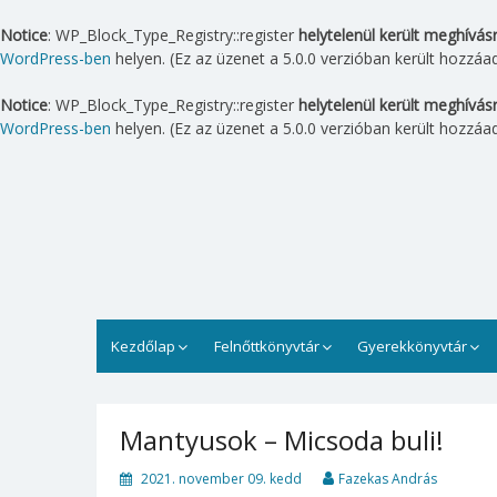
Notice
: WP_Block_Type_Registry::register
helytelenül került meghívás
WordPress-ben
helyen. (Ez az üzenet a 5.0.0 verzióban került hozzáad
Notice
: WP_Block_Type_Registry::register
helytelenül került meghívás
WordPress-ben
helyen. (Ez az üzenet a 5.0.0 verzióban került hozzáad
Skip
to
content
Lipták Gábor Városi Könyv
A Lipták Gábor Városi Könyvtár Balatonfüreden
Kezdőlap
Felnőttkönyvtár
Gyerekkönyvtár
Mantyusok – Micsoda buli!
2021. november 09. kedd
Fazekas András