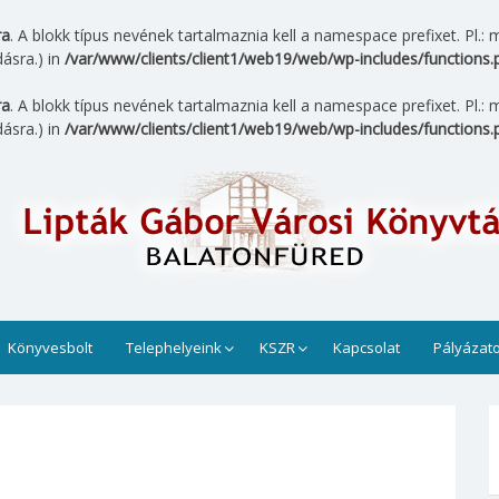
ra
. A blokk típus nevének tartalmaznia kell a namespace prefixet. Pl
ásra.) in
/var/www/clients/client1/web19/web/wp-includes/functions.
ra
. A blokk típus nevének tartalmaznia kell a namespace prefixet. Pl
ásra.) in
/var/www/clients/client1/web19/web/wp-includes/functions.
tár
 üzemel. Munkatársaink sok szeretettel várja az érdeklődői
az olvasók számára.
Könyvesbolt
Telephelyeink
KSZR
Kapcsolat
Pályázat