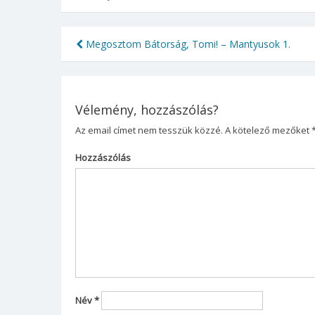
Megosztom Bátorság, Tomi! – Mantyusok 1.
Bejegyzés
Babageometria kiá
navigáció
Innen töltheted le a dokume
Vélemény, hozzászólás?
Az email címet nem tesszük közzé.
A kötelező mezőket
Hozzászólás
Név
*