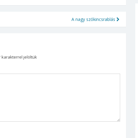
A nagy szókincsrablás
llítás
55. Füred-köszöntó vers- és
prózamondó verseny
ntumot
díjazottjai
*
karakterrel jelöltük