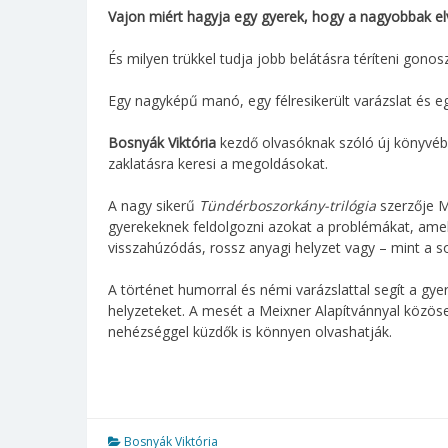
Vajon miért hagyja egy gyerek, hogy a nagyobbak e
És milyen trükkel tudja jobb belátásra téríteni gono
Egy nagyképű manó, egy félresikerült varázslat és e
Bosnyák Viktória
kezdő olvasóknak szóló új könyvébe
zaklatásra keresi a megoldásokat.
A nagy sikerű
Tündérboszorkány-trilógia
szerzője M
gyerekeknek feldolgozni azokat a problémákat, amel
visszahúzódás, rossz anyagi helyzet vagy – mint a so
A történet humorral és némi varázslattal segít a g
helyzeteket. A mesét a Meixner Alapítvánnyal közöse
nehézséggel küzdők is könnyen olvashatják.
Bosnyák Viktória