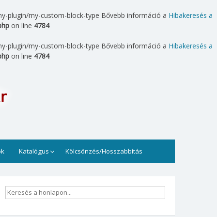
.: my-plugin/my-custom-block-type Bővebb információ a
Hibakeresés a
php
on line
4784
.: my-plugin/my-custom-block-type Bővebb információ a
Hibakeresés a
php
on line
4784
t. Könyvek, folyóiratok, számítógépek állnak rendelkezésre
ok
Katalógus
Kölcsönzés/Hosszabbítás