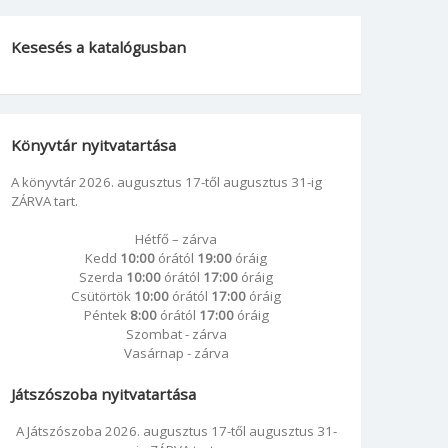
Kesesés a katalógusban
Könyvtár nyitvatartása
A könyvtár 2026. augusztus 17-től augusztus 31-ig
ZÁRVA tart.
Hétfő – zárva
Kedd
10:00
órától
19:00
óráig
Szerda
10:00
órától
17:00
óráig
Csütörtök
10:00
órától
17:00
óráig
Péntek
8:00
órától
17:00
óráig
Szombat - zárva
Vasárnap - zárva
Játszószoba nyitvatartása
A Játszószoba 2026. augusztus 17-től augusztus 31-