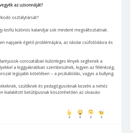
lvegyék az uzsonnáját?
szkodó osztálytársát?
gy kisfiú különös kalandjai sok mindent megváltoztatnak.
n napjaink égető problémájára, az iskolai csúfolódásra és
antyusok-sorozatában különleges lények segítenek a
yekkel a leggyakrabban szembesülnek, legyen az félénkség,
rozat legújabb kötetében – a piszkálódás, vagyis a bullying.
yerekeknek, szülőknek és pedagógusoknak kezelni a nehéz
n kialakított betűtípusnak köszönhetően az olvasási
0
0
0
0