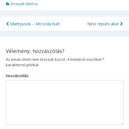
Bosnyák Viktória
Mantyusok – Micsoda buli!
Nino ​repülni akar
Bejegyzés
navigáció
Vélemény, hozzászólás?
Az email címet nem tesszük közzé.
A kötelező mezőket
*
karakterrel jelöltük
Hozzászólás