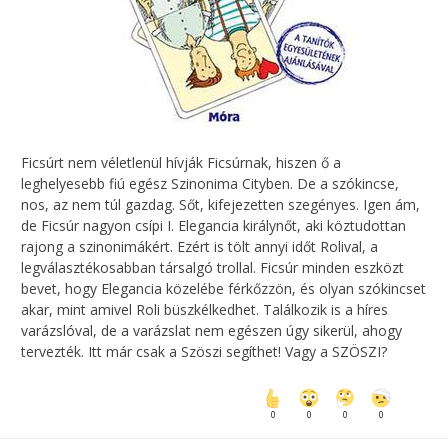
Ficsúrt nem véletlenül hívják Ficsúrnak, hiszen ő a
leghelyesebb fiú egész Szinonima Cityben. De a szókincse,
nos, az nem túl gazdag. Sőt, kifejezetten szegényes. Igen ám,
de Ficsúr nagyon csípi I. Elegancia királynőt, aki köztudottan
rajong a szinonimákért. Ezért is tölt annyi időt Rolival, a
legválasztékosabban társalgó trollal. Ficsúr minden eszközt
bevet, hogy Elegancia közelébe férkőzzön, és olyan szókincset
akar, mint amivel Roli büszkélkedhet. Találkozik is a híres
varázslóval, de a varázslat nem egészen úgy sikerül, ahogy
tervezték. Itt már csak a Szöszi segíthet! Vagy a SZÖSZI?
0
0
0
0