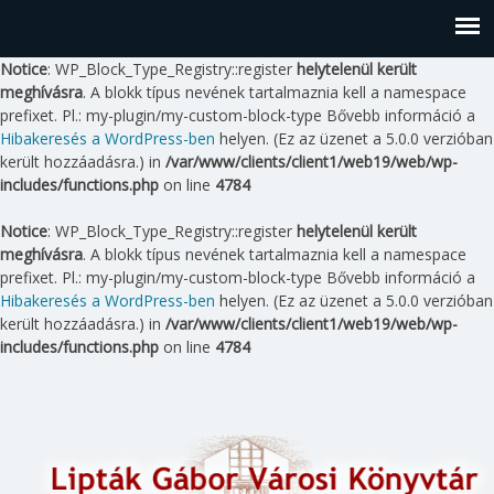
Notice
: WP_Block_Type_Registry::register
helytelenül került
meghívásra
. A blokk típus nevének tartalmaznia kell a namespace
prefixet. Pl.: my-plugin/my-custom-block-type Bővebb információ a
Hibakeresés a WordPress-ben
helyen. (Ez az üzenet a 5.0.0 verzióban
került hozzáadásra.) in
/var/www/clients/client1/web19/web/wp-
includes/functions.php
on line
4784
Notice
: WP_Block_Type_Registry::register
helytelenül került
meghívásra
. A blokk típus nevének tartalmaznia kell a namespace
prefixet. Pl.: my-plugin/my-custom-block-type Bővebb információ a
Hibakeresés a WordPress-ben
helyen. (Ez az üzenet a 5.0.0 verzióban
került hozzáadásra.) in
/var/www/clients/client1/web19/web/wp-
includes/functions.php
on line
4784
Skip
to
content