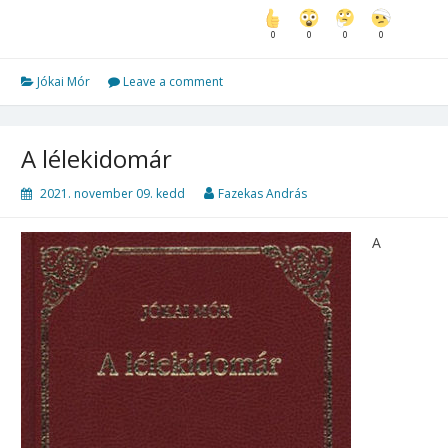
0
0
0
0
Jókai Mór
Leave a comment
A lélekidomár
2021. november 09. kedd
Fazekas András
A