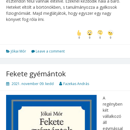
esztendőn felül vannak elítélve. Ezeknél kezdődik nála a báró.
Heteket eltölt a börtönökben, s tanulmányozza a gyilkosok
fiziognómiáit. Majd meglátjátok, hogy egyszer egy nagy
könyvet fog róla írni.
0
0
0
0
Jókai Mór
Leave a comment
Fekete ​gyémántok
2021. november 09. kedd
Fazekas András
A ​
regényben
két
vállalkozó
áll
egymással