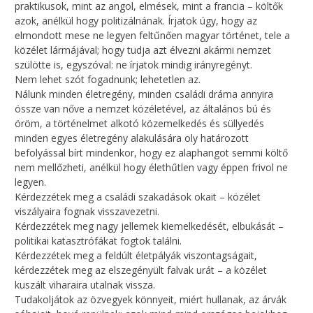
praktikusok, mint az angol, elmések, mint a francia – költők
azok, anélkül hogy politizálnának. Írjatok úgy, hogy az
elmondott mese ne legyen feltűnően magyar történet, tele a
közélet lármájával; hogy tudja azt élvezni akármi nemzet
szülötte is, egyszóval: ne írjatok mindig irányregényt.
Nem lehet szót fogadnunk; lehetetlen az.
Nálunk minden életregény, minden családi dráma annyira
össze van nőve a nemzet közéletével, az általános bú és
öröm, a történelmet alkotó közemelkedés és süllyedés
minden egyes életregény alakulására oly határozott
befolyással bírt mindenkor, hogy ez alaphangot semmi költő
nem mellőzheti, anélkül hogy élethűtlen vagy éppen frivol ne
legyen.
Kérdezzétek meg a családi szakadások okait – közélet
viszályaira fognak visszavezetni.
Kérdezzétek meg nagy jellemek kiemelkedését, elbukását –
politikai katasztrófákat fogtok találni.
Kérdezzétek meg a feldúlt életpályák viszontagságait,
kérdezzétek meg az elszegényült falvak urát – a közélet
kuszált viharaira utalnak vissza.
Tudakoljátok az özvegyek könnyeit, miért hullanak, az árvák