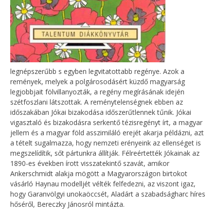
legnépszerűbb s egyben legvitatottabb regénye. Azok a
remények, melyek a polgárosodásért küzdő magyarság
legjobbjait fölvillanyozták, a regény megírásának idején
szétfoszlani látszottak. A reménytelenségnek ebben az
időszakában Jókai bizakodása időszerűtlennek tűnik. Jókai
vigasztaló és bizakodásra serkentő tézisregényt írt, a magyar
jellem és a magyar föld asszimiláló erejét akarja példázni, azt
a tételt sugalmazza, hogy nemzeti erényeink az ellenséget is
megszelídítik, sőt pártunkra állítják. Félreértették Jókainak az
1890-es években írott visszatekintő szavát, amikor
Ankerschmidt alakja mögött a Magyarországon birtokot
vásárló Haynau modelljét vélték felfedezni, az viszont igaz,
hogy Garanvölgyi unokaöccsét, Aladárt a szabadságharc híres
hőséről, Bereczky Jánosról mintázta.