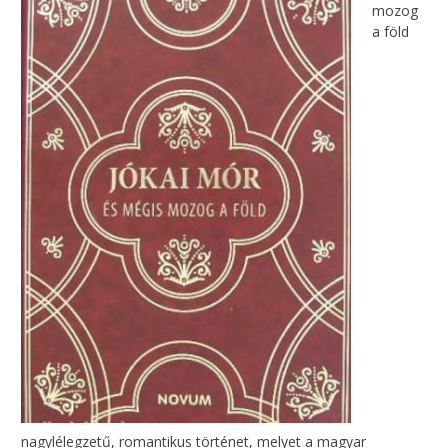
mozog
a föld
nagylélegzetű, romantikus történet, melyet a magyar