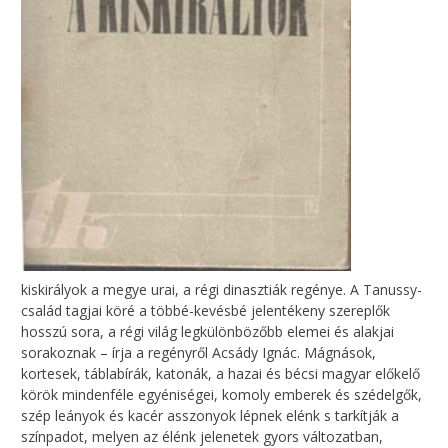
kiskirályok a megye urai, a régi dinasztiák regénye. A Tanussy-
család tagjai köré a többé-kevésbé jelentékeny szereplők
hosszú sora, a régi világ legkülönbözőbb elemei és alakjai
sorakoznak – írja a regényről Acsády Ignác. Mágnások,
kortesek, táblabírák, katonák, a hazai és bécsi magyar előkelő
körök mindenféle egyéniségei, komoly emberek és szédelgők,
szép leányok és kacér asszonyok lépnek elénk s tarkítják a
színpadot, melyen az élénk jelenetek gyors változatban,