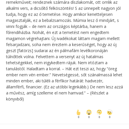
remekműveit; rendeznek számára díszlakomát, ott omlik az
alkalmi vers, a dicsőítő felköszöntés! S az ünnepelt nagyon jól
tudja, hogy ez az ő temetése. Hogy amikor kenetteljesen
magasztalják, ez a bebalzsamozás. Múmia lesz ő mindjárt, s
vinni fogják – de nem az országos képtárba, hanem a
főrendiházba. Nohát, én ezt a temetést nem engedtem
magamon végrehajtani. Új ivadékokat láttam magam mellett
felsarjadzani, soha nem éreztem a keserűséget, hogy az új
geszt [fatörzs] sudarai az én pálmafám levélkoronáján
túlnőttek volna. Felvettem a versenyt az új hatalmas
tehetségekkel, nem irigykedtem rájuk. Nem irtóztam a
tanulástól. Haladtam a korral. – Hát ezt teszi az, hogy “öreg
ember nem vén ember.” Nevetségessé, sőt szánalmassá lehet
minden ember, aki túléli a férfikor határát: hadvezér,
államférfi, financier. (Ez az utóbbi leginkább.) De nem lesz azzá
a művész, amíg szelleme el nem hamvad.” – (Részlet a
könyvből)
0
0
0
0