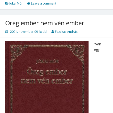
Jókai Mór
Leave a comment
Öreg ember nem vén ember
2021. november 09. kedd
Fazekas András
“Van
egy