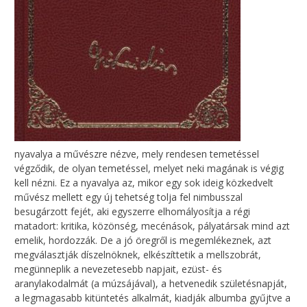
nyavalya a művészre nézve, mely rendesen temetéssel
végződik, de olyan temetéssel, melyet neki magának is végig
kell nézni. Ez a nyavalya az, mikor egy sok ideig közkedvelt
művész mellett egy új tehetség tolja fel nimbusszal
besugárzott fejét, aki egyszerre elhomályosítja a régi
matadort: kritika, közönség, mecénások, pályatársak mind azt
emelik, hordozzák. De a jó öregről is megemlékeznek, azt
megválasztják díszelnöknek, elkészíttetik a mellszobrát,
megünneplik a nevezetesebb napjait, ezüst- és
aranylakodalmát (a múzsájával), a hetvenedik születésnapját,
a legmagasabb kitüntetés alkalmát, kiadják albumba gyűjtve a