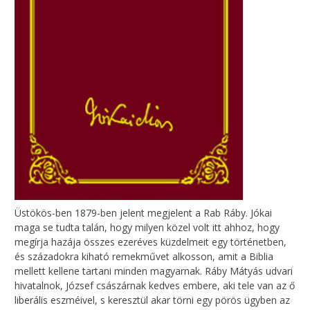
Üstökös-ben 1879-ben jelent megjelent a Rab Ráby. Jókai
maga se tudta talán, hogy milyen közel volt itt ahhoz, hogy
megírja hazája összes ezeréves küzdelmeit egy történetben,
és századokra kiható remekművet alkosson, amit a Biblia
mellett kellene tartani minden magyarnak. Ráby Mátyás udvari
hivatalnok, József császárnak kedves embere, aki tele van az ő
liberális eszméivel, s keresztül akar törni egy pörös ügyben az