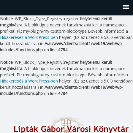
Notice
: WP_Block_Type_Registry::register
helytelenül került
meghívásra
. A blokk típus nevének tartalmaznia kell a namespace
prefixet. Pl.: my-plugin/my-custom-block-type Bővebb információ a
Hibakeresés a WordPress-ben
helyen. (Ez az üzenet a 5.0.0 verzióban
került hozzáadásra.) in
/var/www/clients/client1/web19/web/wp-
includes/functions.php
on line
4784
Notice
: WP_Block_Type_Registry::register
helytelenül került
meghívásra
. A blokk típus nevének tartalmaznia kell a namespace
prefixet. Pl.: my-plugin/my-custom-block-type Bővebb információ a
Hibakeresés a WordPress-ben
helyen. (Ez az üzenet a 5.0.0 verzióban
került hozzáadásra.) in
/var/www/clients/client1/web19/web/wp-
includes/functions.php
on line
4784
Skip
to
content