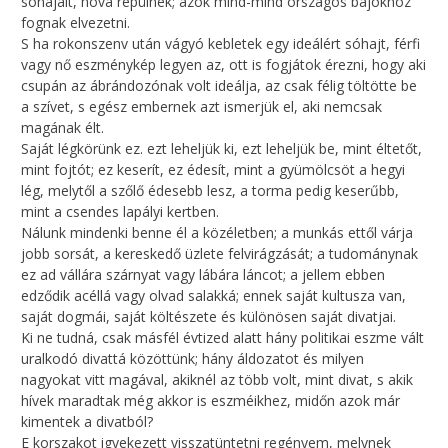
sóhajait, hová repülnek; azok mind-mind országos bajokhoz
fognak elvezetni.
S ha rokonszenv után vágyó kebletek egy ideálért sóhajt, férfi
vagy nő eszménykép legyen az, ott is fogjátok érezni, hogy aki
csupán az ábrándozónak volt ideálja, az csak félig töltötte be
a szívet, s egész embernek azt ismerjük el, aki nemcsak
magának élt.
Saját légkörünk ez. ezt leheljük ki, ezt leheljük be, mint éltetőt,
mint fojtót; ez keserít, ez édesít, mint a gyümölcsöt a hegyi
lég, melytől a szőlő édesebb lesz, a torma pedig keserűbb,
mint a csendes lapályi kertben.
Nálunk mindenki benne él a közéletben; a munkás ettől várja
jobb sorsát, a kereskedő üzlete felvirágzását; a tudománynak
ez ad vállára szárnyat vagy lábára láncot; a jellem ebben
edződik acéllá vagy olvad salakká; ennek saját kultusza van,
saját dogmái, saját költészete és különösen saját divatjai.
Ki ne tudná, csak másfél évtized alatt hány politikai eszme vált
uralkodó divattá közöttünk; hány áldozatot és milyen
nagyokat vitt magával, akiknél az több volt, mint divat, s akik
hívek maradtak még akkor is eszméikhez, midőn azok már
kimentek a divatból?
E korszakot igyekezett visszatüntetni regényem, melynek