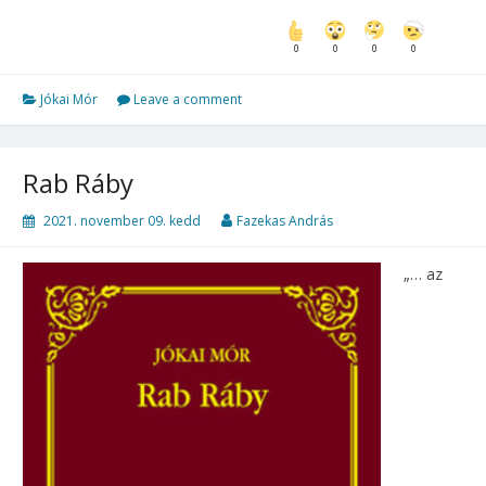
0
0
0
0
Jókai Mór
Leave a comment
Rab ​Ráby
2021. november 09. kedd
Fazekas András
„… ​az