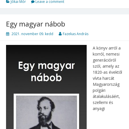
Jókai Mór
Leave a comment
Egy magyar nábob
2021. november 09. kedd
Fazekas András
A könyv arról a
korról, nemesi
generációról
szól, amely az
1820-as évektől
vívta harcát
Magyarország
polgári
átalakulásáért,
szellemi és
anyagi