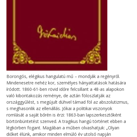
Borongós, ​elégikus hangulatú mű – mondják a regényről.
Mindenesetre nehéz kor, személyes hányattatások hatására
íródott. 1860-61-ben rövid időre felcsillant a 48-as alapokon
való kibontakozás reménye, de aztán föloszlatják az
országgyűlést, s megújult dühvel támad föl az abszolutizmus,
s meghasonlik az ellenállás. Jókai a politikai viszonyok
romlását a saját bőrén is érzi: 1863-ban lapszerkesztőként
börtönbüntetést szenved. A tragikus hangú történet ebben a
légkörben fogant. Magában a műben olvashatjuk: „Olyan
diőket élünk, amikor minden elmúló év utolsó napján