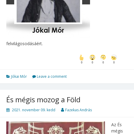
felvilágosodásáért.
0
0
0
0
Jókai Mór
Leave a comment
És ​mégis mozog a Föld
2021. november 09. kedd
Fazekas András
Az ​És
mégis