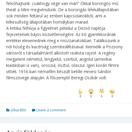
felsóhajtunk: csakhogy vége van már!” Okkal borongós mű
theát a Mire megvénülünk. De a borongás lélekállapotában
sok minden feltárul az emberi kapcsolatokból, ami a
lelkesültség állapotában homályban marad.
A kritika felhívja a figyelmet például a Dezső naplója
fejezeteinek bájos közvetlenségére. Az író gyerekkorának
emlékei elevenednek meg e mozzanatokban. Találkozunk a
női hűség és kacérság szembeállításával. Kiemelik a Pozsony
városról s társadalmáról alkotott realista rajzot. A regény
megjelent németül, lengyelül, szerbül, angolul (amerikai
kiadásban is van), oroszul, észtül, olaszul. Igen korán filmre
vitték. 1916-ban némafilm készült belőle Hevesi Sándor
filmszövege alapján. A főszereplő Beregi Oszkár volt.
0
0
0
0
Jókai Mór
Leave a comment