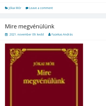
Jókai Mór
Leave a comment
Mire ​megvénülünk
2021. november 09. kedd
Fazekas András