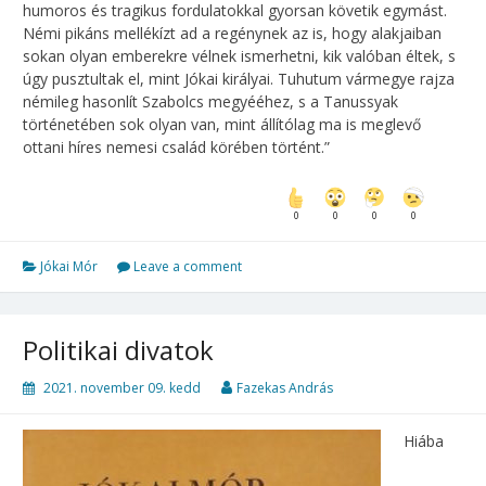
humoros és tragikus fordulatokkal gyorsan követik egymást.
Némi pikáns mellékízt ad a regénynek az is, hogy alakjaiban
sokan olyan emberekre vélnek ismerhetni, kik valóban éltek, s
úgy pusztultak el, mint Jókai királyai. Tuhutum vármegye rajza
némileg hasonlít Szabolcs megyééhez, s a Tanussyak
történetében sok olyan van, mint állítólag ma is meglevő
ottani híres nemesi család körében történt.”
0
0
0
0
Jókai Mór
Leave a comment
Politikai ​divatok
2021. november 09. kedd
Fazekas András
Hiába ​