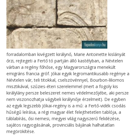
forradalomban kivégzett királynő, Marie Antoinette kislányát
őrzi, rejtegeti a Fertő tó partján álló kastélyban, a Névtelen
várban a regény főhőse, egy Magyarországra menekült
emigráns francia gróf. Jókai egyik legromantikusabb regénye a
Névtelen vár, teli titokkal, cselszövénnyel, Bourbon-liliomos
misztikával, szűzies-éteri szerelemmel (mert a fogoly kis
királylány persze beleszeret nemes védelmezőjébe, aki persze
nem viszonozhatja vágybeli királynője érzelmeit). De egyben
az egyik legszebb Jókai-regény is a mű: a Fertő-vidék csodás
hűségű leírása, a régi magyar élet felejthetetlen tablója, a
táblabírás, ősi nemesi, megyei világ nagyszerű felidézése,
sajátos ragyogásának, provinciális bájának halhatatlan
megörökítése.