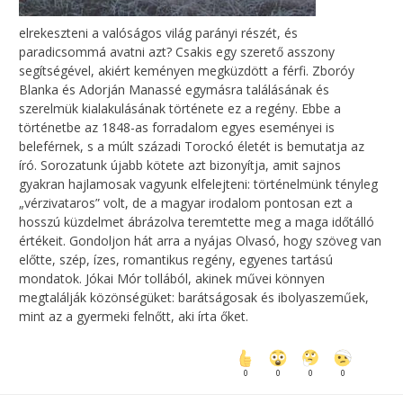
elrekeszteni a valóságos világ parányi részét, és
paradicsommá avatni azt? Csakis egy szerető asszony
segítségével, akiért keményen megküzdött a férfi. Zboróy
Blanka és Adorján Manassé egymásra találásának és
szerelmük kialakulásának története ez a regény. Ebbe a
történetbe az 1848-as forradalom egyes eseményei is
beleférnek, s a múlt századi Torockó életét is bemutatja az
író. Sorozatunk újabb kötete azt bizonyítja, amit sajnos
gyakran hajlamosak vagyunk elfelejteni: történelmünk tényleg
„vérzivataros” volt, de a magyar irodalom pontosan ezt a
hosszú küzdelmet ábrázolva teremtette meg a maga időtálló
értékeit. Gondoljon hát arra a nyájas Olvasó, hogy szöveg van
előtte, szép, ízes, romantikus regény, egyenes tartású
mondatok. Jókai Mór tollából, akinek művei könnyen
megtalálják közönségüket: barátságosak és ibolyaszeműek,
mint az a gyermeki felnőtt, aki írta őket.
0
0
0
0