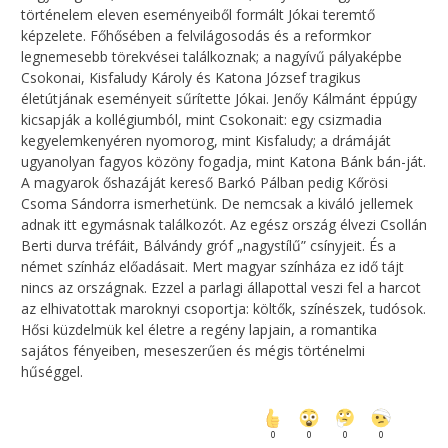
történelem eleven eseményeiből formált Jókai teremtő
képzelete. Főhősében a felvilágosodás és a reformkor
legnemesebb törekvései találkoznak; a nagyívű pályaképbe
Csokonai, Kisfaludy Károly és Katona József tragikus
életútjának eseményeit sűrítette Jókai. Jenőy Kálmánt éppúgy
kicsapják a kollégiumból, mint Csokonait: egy csizmadia
kegyelemkenyéren nyomorog, mint Kisfaludy; a drámáját
ugyanolyan fagyos közöny fogadja, mint Katona Bánk bán-ját.
A magyarok őshazáját kereső Barkó Pálban pedig Kőrösi
Csoma Sándorra ismerhetünk. De nemcsak a kiváló jellemek
adnak itt egymásnak találkozót. Az egész ország élvezi Csollán
Berti durva tréfáit, Bálvándy gróf „nagystílű” csínyjeit. És a
német színház előadásait. Mert magyar színháza ez idő tájt
nincs az országnak. Ezzel a parlagi állapottal veszi fel a harcot
az elhivatottak maroknyi csoportja: költők, színészek, tudósok.
Hősi küzdelmük kel életre a regény lapjain, a romantika
sajátos fényeiben, meseszerűen és mégis történelmi
hűséggel.
0
0
0
0