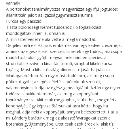
vannak!
A börtönöket tanulmányozza magyarázza egy ifjú jogtudós:
államtitkári jelölt az igazságügyminisztériumnál.
Furcsa egy passzió!
Tiszta bolondság! Német tudóshoz illő foglalkozás!
mondogatták innen is, onnan is.
A miniszter védelme alá vette a megtámadottat.
De jeles férfi ez! Hát sok embernek van egy kedvenc eszméje,
aminek az egész életét szenteli. Ismerek egy tudóst, aki csupa
madártojásokat gyűjt; megvan neki minden species: a
strucctól elkezdve a kínai fán termő, virágból kikelő kacsa
tojásig. Most a kihalt ősvilági dinornis tojását hajhássza
Madagaszkárban. Van egy másik tudósom, aki meg csupa
pókokat gyűjt; az egész életét a pókoknak szenteli, s
valamennyinek tudja az egész genealógiáját. Aztán egy olyan
tudósra is bukkantam már, aki meg a koponyákat
tanulmányozza. Akit csak megkaphat, leültethet, megméri a
koponyáját. Egy képviselőtársunkat arra kérte, hogy ha
meghal, adja neki a koponyáját; annyira belészeretett. Hát a
mi Lándory barátunk meg az akasztófavirágokat szedi a
botanikai gyűjteményébe. Őtet csak azok érdeklik, akik tíz