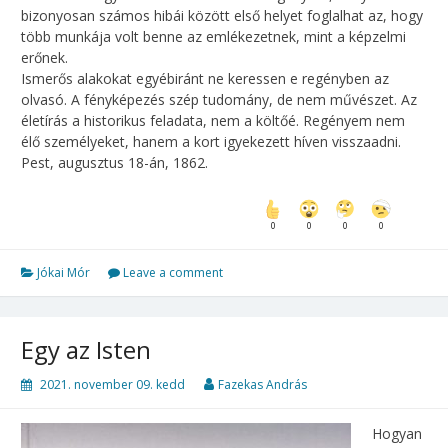
bizonyosan számos hibái között első helyet foglalhat az, hogy
több munkája volt benne az emlékezetnek, mint a képzelmi
erőnek.
Ismerős alakokat egyébiránt ne keressen e regényben az
olvasó. A fényképezés szép tudomány, de nem művészet. Az
életírás a historikus feladata, nem a költőé. Regényem nem
élő személyeket, hanem a kort igyekezett híven visszaadni.
Pest, augusztus 18-án, 1862.
0
0
0
0
Jókai Mór
Leave a comment
Egy ​az Isten
2021. november 09. kedd
Fazekas András
Hogyan