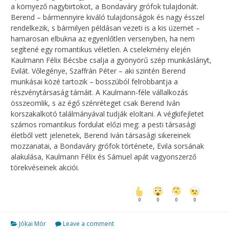
a környező nagybirtokot, a Bondaváry grófok tulajdonát.
Berend – bármennyire kiváló tulajdonságok és nagy ésszel
rendelkezik, s bármilyen példásan vezeti is a kis üzemet –
hamarosan elbukna az egyenlőtlen versenyben, ha nem
segítené egy romantikus véletlen. A cselekmény elején
Kaulmann Félix Bécsbe csalja a gyönyörű szép munkáslányt,
Evilát. Vőlegénye, Szaffrán Péter – aki szintén Berend
munkásai közé tartozik – bosszúból felrobbantja a
részvénytársaság tárnáit. A Kaulmann-féle vállalkozás
összeomlik, s az égő szénréteget csak Berend Iván
korszakalkotó találmányával tudják eloltani. A végkifejletet
számos romantikus fordulat előzi meg: a pesti társasági
életből vett jelenetek, Berend Iván társasági sikereinek
mozzanatai, a Bondaváry grófok története, Evila sorsának
alakulása, Kaulmann Félix és Sámuel apát vagyonszerző
törekvéseinek akciói.
0
0
0
0
Jókai Mór
Leave a comment