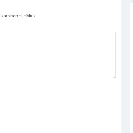
*
karakterrel jelöltük
llítás
55. Füred-köszöntó vers- és
prózamondó verseny
ntumot
díjazottjai