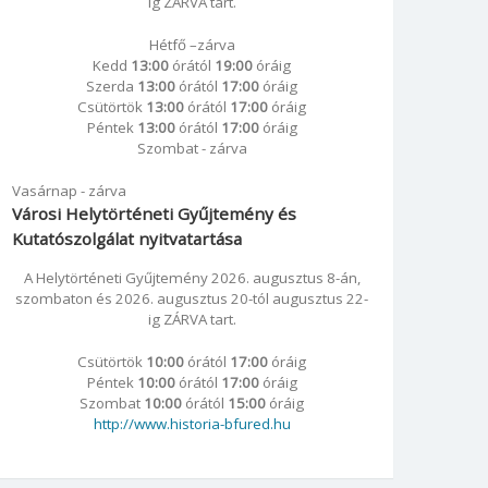
ig ZÁRVA tart.
Hétfő –zárva
Kedd
13:00
órától
19:00
óráig
Szerda
13:00
órától
17:00
óráig
Csütörtök
13:00
órától
17:00
óráig
Péntek
13:00
órától
17:00
óráig
Szombat - zárva
Vasárnap - zárva
Városi Helytörténeti Gyűjtemény és
Kutatószolgálat nyitvatartása
A Helytörténeti Gyűjtemény 2026. augusztus 8-án,
szombaton és 2026. augusztus 20-tól augusztus 22-
ig ZÁRVA tart.
Csütörtök
10:00
órától
17:00
óráig
Péntek
10:00
órától
17:00
óráig
Szombat
10:00
órától
15:00
óráig
http://www.historia-bfured.hu