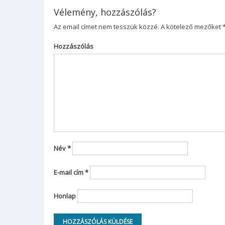
Vélemény, hozzászólás?
Az email címet nem tesszük közzé.
A kötelező mezőket
Babageometria kiá
Hozzászólás
Innen töltheted le a dokume
Név
*
E-mail cím
*
Honlap