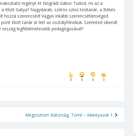
zórakoztató regényt írt Nógrádi Gábor Tudod, mi az a
z a Klott Gatya? Nagydarab, szőrös szívű tesitanár, a Békés
lt hozzá szerencséd! Vagyis inkább szerencsétlenséged.
nt Klott tanár úr lett az osztályfőnökük. Szerinted sikerült
 az ország legfélelmetesebb pedagógusával?
0
0
0
0
Megosztom Bátorság, Tomi! – Mantyusok 1.