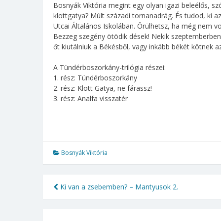
Bosnyák Viktória megint egy olyan igazi beleélős, s
klottgatya? Múlt századi tornanadrág. És tudod, ki a
Utcai Általános Iskolában. Örülhetsz, ha még nem vo
Bezzeg szegény ötödik dések! Nekik szeptemberben po
őt kiutálniuk a Békésből, vagy inkább békét kötnek
A Tündérboszorkány-trilógia részei:
1. rész: Tündérboszorkány
2. rész: Klott Gatya, ne fárassz!
3. rész: Analfa visszatér
Bosnyák Viktória
Ki van a zsebemben? – Mantyusok 2.
Bejegyzés
navigáció