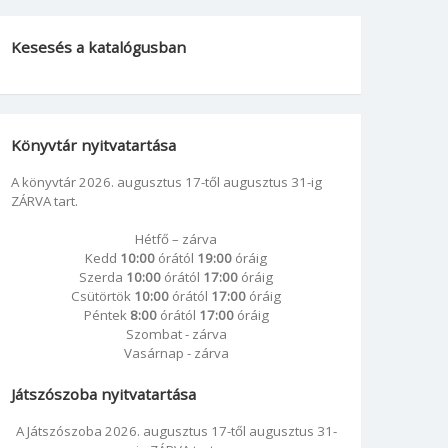
Kesesés a katalógusban
Könyvtár nyitvatartása
A könyvtár 2026. augusztus 17-től augusztus 31-ig
ZÁRVA tart.
Hétfő – zárva
Kedd
10:00
órától
19:00
óráig
Szerda
10:00
órától
17:00
óráig
Csütörtök
10:00
órától
17:00
óráig
Péntek
8:00
órától
17:00
óráig
Szombat - zárva
Vasárnap - zárva
Játszószoba nyitvatartása
A Játszószoba 2026. augusztus 17-től augusztus 31-