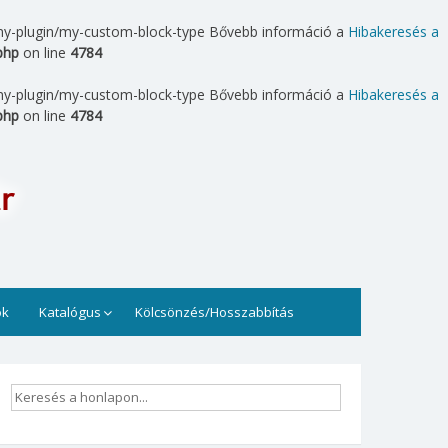
.: my-plugin/my-custom-block-type Bővebb információ a
Hibakeresés a
php
on line
4784
.: my-plugin/my-custom-block-type Bővebb információ a
Hibakeresés a
php
on line
4784
t. Könyvek, folyóiratok, számítógépek állnak rendelkezésre
ok
Katalógus
Kölcsönzés/Hosszabbítás