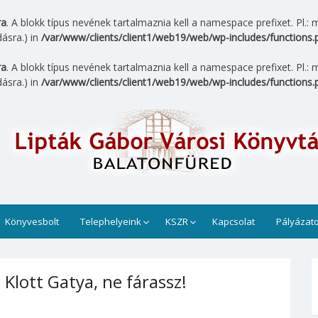
ra
. A blokk típus nevének tartalmaznia kell a namespace prefixet. Pl
ásra.) in
/var/www/clients/client1/web19/web/wp-includes/functions.
ra
. A blokk típus nevének tartalmaznia kell a namespace prefixet. Pl
ásra.) in
/var/www/clients/client1/web19/web/wp-includes/functions.
tár
 üzemel. Munkatársaink sok szeretettel várja az érdeklődői
az olvasók számára.
Könyvesbolt
Telephelyeink
KSZR
Kapcsolat
Pályázat
Klott Gatya, ne fárassz!