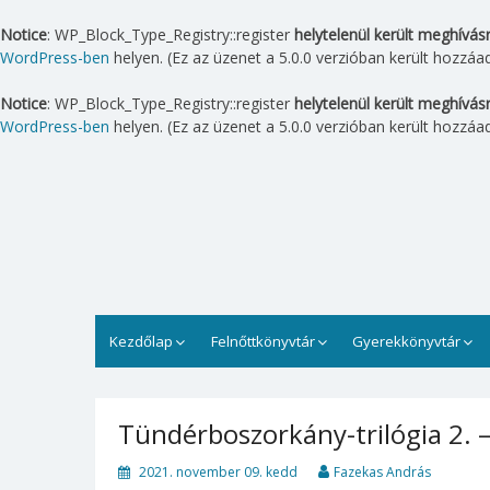
Notice
: WP_Block_Type_Registry::register
helytelenül került meghívás
WordPress-ben
helyen. (Ez az üzenet a 5.0.0 verzióban került hozzáad
Notice
: WP_Block_Type_Registry::register
helytelenül került meghívás
WordPress-ben
helyen. (Ez az üzenet a 5.0.0 verzióban került hozzáad
Skip
to
content
Lipták Gábor Városi Könyv
A Lipták Gábor Városi Könyvtár Balatonfüreden
Kezdőlap
Felnőttkönyvtár
Gyerekkönyvtár
Tündérboszorkány-trilógia 2. – 
2021. november 09. kedd
Fazekas András