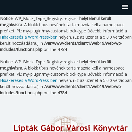
Notice
: WP_Block_Type_Registry::register
helytelenül került
meghívásra
. A blokk típus nevének tartalmaznia kell a namespace
prefixet. Pl.: my-plugin/my-custom-block-type Bővebb információ a
Hibakeresés a WordPress-ben
helyen. (Ez az üzenet a 5.0.0 verzióban
került hozzáadásra.) in
/var/www/clients/client1/web19/web/wp-
includes/functions.php
on line
4784
Notice
: WP_Block_Type_Registry::register
helytelenül került
meghívásra
. A blokk típus nevének tartalmaznia kell a namespace
prefixet. Pl.: my-plugin/my-custom-block-type Bővebb információ a
Hibakeresés a WordPress-ben
helyen. (Ez az üzenet a 5.0.0 verzióban
került hozzáadásra.) in
/var/www/clients/client1/web19/web/wp-
includes/functions.php
on line
4784
Skip
to
content