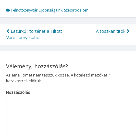
Felnőttkönyvtár Újdonságaink
,
Szépirodalom
Lazúrkő : történet a Tiltott
A toszkán titok
Bejegyzés
Város árnyékából
navigáció
Vélemény, hozzászólás?
Az email címet nem tesszük közzé.
A kötelező mezőket
*
karakterrel jelöltük
Hozzászólás