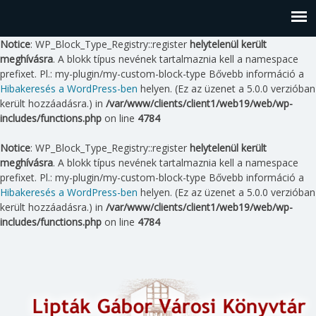
Notice
: WP_Block_Type_Registry::register
helytelenül került
meghívásra
. A blokk típus nevének tartalmaznia kell a namespace
prefixet. Pl.: my-plugin/my-custom-block-type Bővebb információ a
Hibakeresés a WordPress-ben
helyen. (Ez az üzenet a 5.0.0 verzióban
került hozzáadásra.) in
/var/www/clients/client1/web19/web/wp-
includes/functions.php
on line
4784
Notice
: WP_Block_Type_Registry::register
helytelenül került
meghívásra
. A blokk típus nevének tartalmaznia kell a namespace
prefixet. Pl.: my-plugin/my-custom-block-type Bővebb információ a
Hibakeresés a WordPress-ben
helyen. (Ez az üzenet a 5.0.0 verzióban
került hozzáadásra.) in
/var/www/clients/client1/web19/web/wp-
includes/functions.php
on line
4784
Skip
to
content