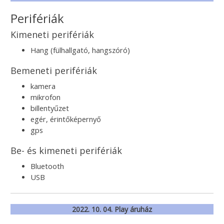
Perifériák
Kimeneti perifériák
Hang (fülhallgató, hangszóró)
Bemeneti perifériák
kamera
mikrofon
billentyűzet
egér, érintőképernyő
gps
Be- és kimeneti perifériák
Bluetooth
USB
2022. 10. 04. Play áruház