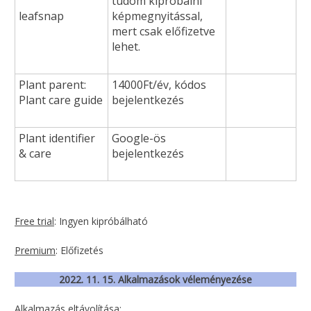
tudom kipróbálni
leafsnap
képmegnyitással,
mert csak előfizetve
lehet.
Plant parent:
14000Ft/év, kódos
Plant care guide
bejelentkezés
Plant identifier
Google-ös
& care
bejelentkezés
Free trial
: Ingyen kipróbálható
Premium
: Előfizetés
2022. 11. 15. Alkalmazások véleményezése
Alkalmazás eltávolítása
: