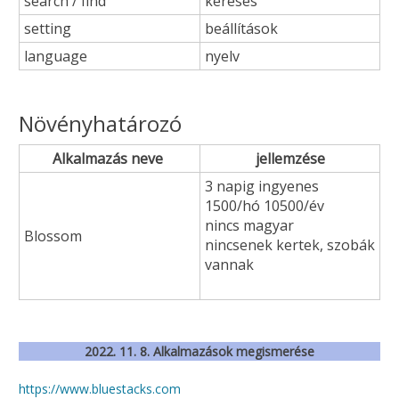
search / find
keresés
setting
beállítások
language
nyelv
Növényhatározó
Alkalmazás neve
jellemzése
3 napig ingyenes
1500/hó 10500/év
nincs magyar
Blossom
nincsenek kertek, szobák
vannak
2022. 11. 8. Alkalmazások megismerése
https://www.bluestacks.com