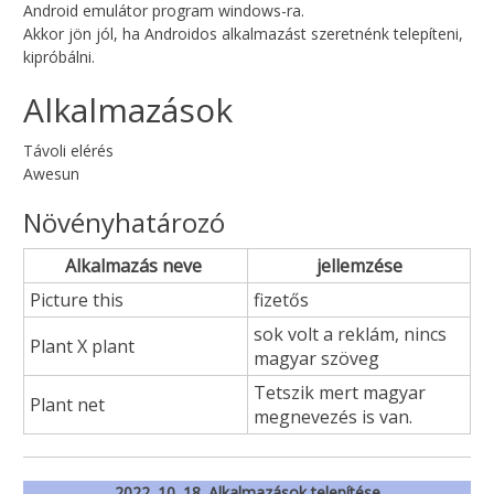
Android emulátor program windows-ra.
Akkor jön jól, ha Androidos alkalmazást szeretnénk telepíteni,
kipróbálni.
Alkalmazások
Távoli elérés
Awesun
Növényhatározó
Alkalmazás neve
jellemzése
Picture this
fizetős
sok volt a reklám, nincs
Plant X plant
magyar szöveg
Tetszik mert magyar
Plant net
megnevezés is van.
2022. 10. 18. Alkalmazások telepítése