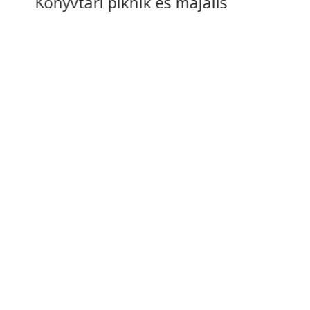
Könyvtári piknik és majális