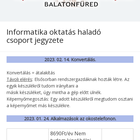
Lipták Gábor Városi Könyvtár
A Lipták Gábor Városi Könyvtár Balatonfüreden üzemel.
Munkatársaink sok szeretettel várja az érdeklődőit.
Informatika oktatás haladó
Könyvek, folyóiratok, számítógépek állnak rendelkezésre
csoport jegyzete
az olvasók számára.
2023. 02. 14. Konvertálás.
Konvertálás = átalakítás
Távoli elérés
: Elsősorban rendszergazdáknak hozták létre. Az
egyik készülékről tudom irányítani a
másik készüléket, úgy mintha a gép előtt ülnék.
Képernyőmegosztás: Egy adott készülékről megtudom osztani
a képernyőmet más készülékre.
2023. 01. 24. Alkalmazások az okostelefonon.
8690Ft/év Nem