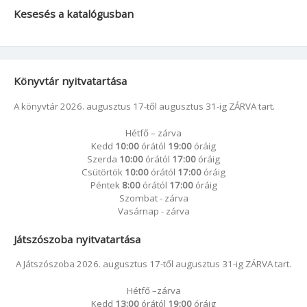
Kesesés a katalógusban
Könyvtár nyitvatartása
A könyvtár 2026. augusztus 17-től augusztus 31-ig ZÁRVA tart.
Hétfő – zárva
Kedd
10:00
órától
19:00
óráig
Szerda
10:00
órától
17:00
óráig
Csütörtök
10:00
órától
17:00
óráig
Péntek
8:00
órától
17:00
óráig
Szombat - zárva
Vasárnap - zárva
Játszószoba nyitvatartása
A Játszószoba 2026. augusztus 17-től augusztus 31-ig ZÁRVA tart.
Hétfő –zárva
Kedd
13:00
órától
19:00
óráig